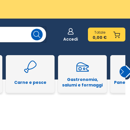
Totale
0,00 €
Accedi
Gastronomia,
Carne e pesce
Pane e
salumi e formaggi