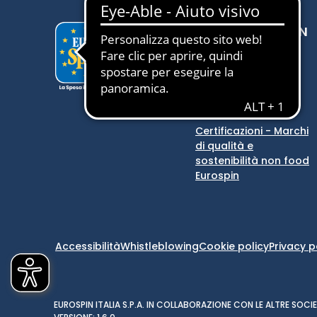
SCOPRI EUROSPIN
Eurospin
Eurospin Viaggi
Store locator
Comunicazioni
Certificazioni - Marchi
di qualità e
sostenibilità non food
Eurospin
Accessibilità
Whistleblowing
Cookie policy
Privacy p
EUROSPIN ITALIA S.P.A. IN COLLABORAZIONE CON LE ALTRE SO