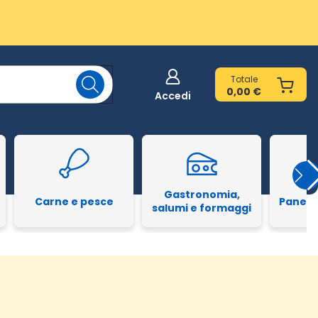
Totale
0,00 €
Accedi
Gastronomia,
Carne e pesce
Pane e
salumi e formaggi