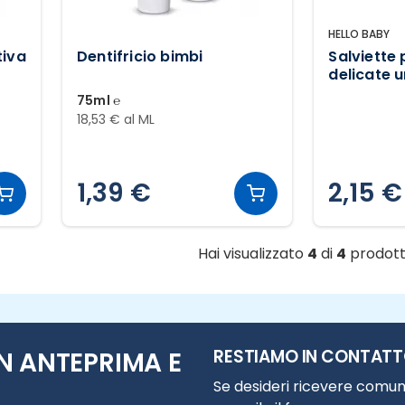
HELLO BABY
tiva
Dentifricio bimbi
Salviette
delicate u
pezzi
75ml ℮
18,53 € al ML
1,39 €
2,15 €
Hai visualizzato
4
di
4
prodott
RESTIAMO IN CONTAT
N ANTEPRIMA E
Se desideri ricevere comuni