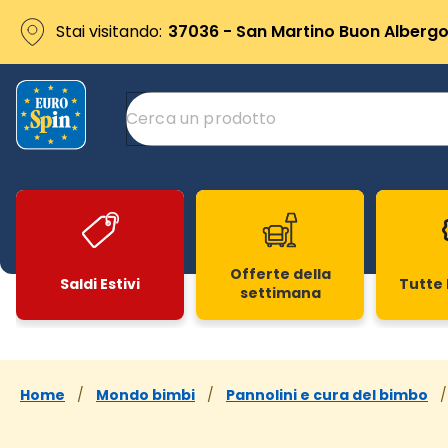
Stai visitando:
37036 - San Martino Buon Albergo 
Offerte della
Saldi Estivi
Tutte 
settimana
Slide 1 di 20
Home
/
Mondo bimbi
/
Pannolini e cura del bimbo
/