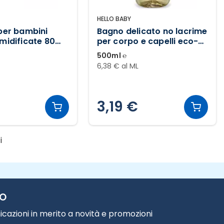
HELLO BABY
 per bambini
Bagno delicato no lacrime
midificate 80
per corpo e capelli eco-
bio
500ml ℮
6,38 € al ML
3,19 €
i
TO
cazioni in merito a novità e promozioni