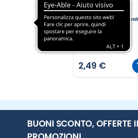
HELLO BABY
Crema idratante e leni
Eco-Bio
100ml ℮
24,90 € al ML
2,49 €
BUONI SCONTO, OFFERTE I
PROMOZIONI