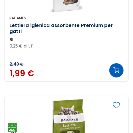
RADAMES
Lettiera igienica assorbente Premium per
gatti
8l
0,25 € al LT
2,49 €
1,99 €