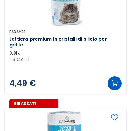
RADAMES
Lettiera premium in cristalli di silicio per
gatto
3,8l ℮
1,18 € al LT
4,49 €
RIBASSATI