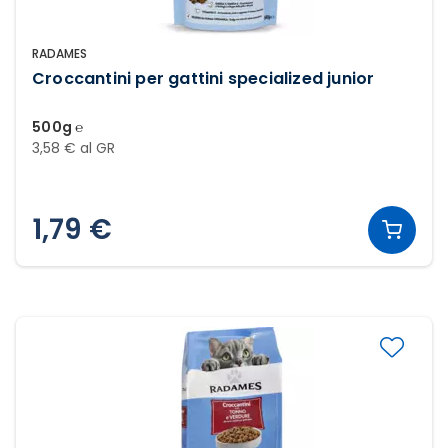
RADAMES
Croccantini per gattini specialized junior
500g ℮
3,58 € al GR
1,79 €