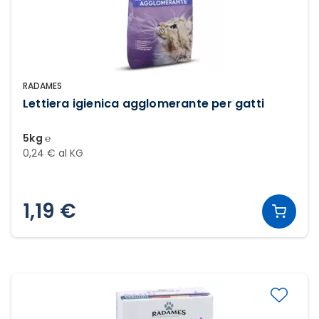
RADAMES
Lettiera igienica agglomerante per gatti
5kg ℮
0,24 € al KG
1,19 €