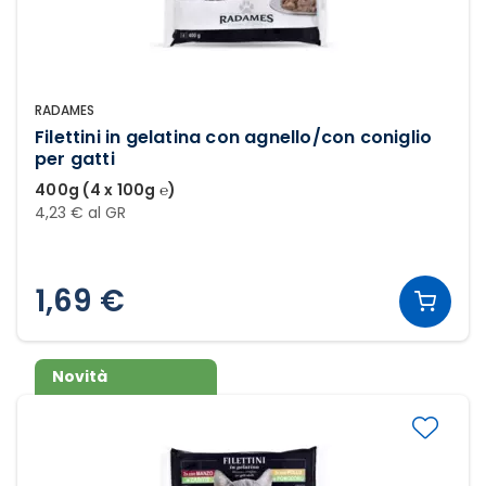
RADAMES
Filettini in gelatina con agnello/con coniglio
per gatti
400g (4 x 100g ℮)
4,23 € al GR
1,69 €
Novità