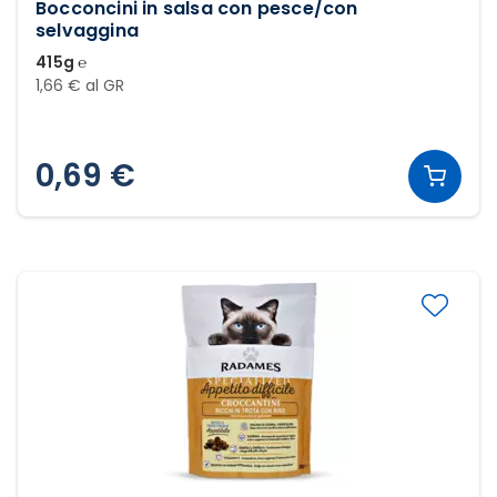
Bocconcini in salsa con pesce/con
selvaggina
415g ℮
1,66 € al GR
0,69 €