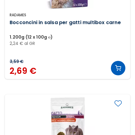
RADAMES
Bocconcini in salsa per gatti multibox carne
1.200g (12 x 100g ℮)
2,24 € al GR
3,59 €
2,69 €