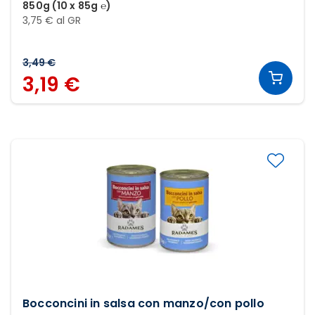
850g (10 x 85g ℮)
3,75 € al GR
3,49 €
3,19 €
Bocconcini in salsa con manzo/con pollo