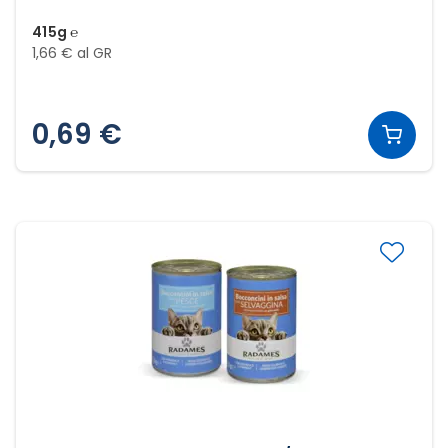
415g ℮
1,66 € al GR
0,69 €