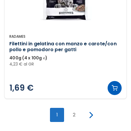
RADAMES
Filettini in gelatina con manzo e carote/con
pollo e pomodoro per gatti
400g (4 x 100g ℮)
4,23 € al GR
1,69 €
1
2