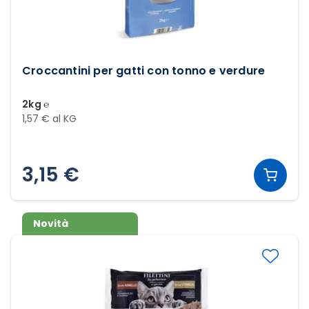
Croccantini per gatti con tonno e verdure
2kg ℮
1,57 € al KG
3,15 €
Novità