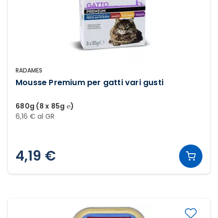
RADAMES
Mousse Premium per gatti vari gusti
680g (8 x 85g ℮)
6,16 € al GR
4,19 €