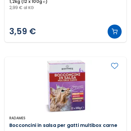
1,2kg (12 x 100g ℮)
2,99 € al KG
3,59 €
RADAMES
Bocconcini in salsa per gatti multibox carne