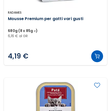
RADAMES
Mousse Premium per gatti vari gusti
680g (8 x 85g ℮)
6,16 € al GR
4,19 €