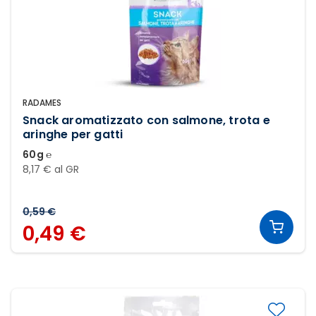
RADAMES
Snack aromatizzato con salmone, trota e
aringhe per gatti
60g ℮
8,17 € al GR
0,59 €
0,49 €