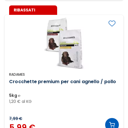
RIBASSATI
RADAMES
Crocchette premium per cani agnello / pollo
5kg ℮
1,20 € al KG
7,99 €
5,99 €