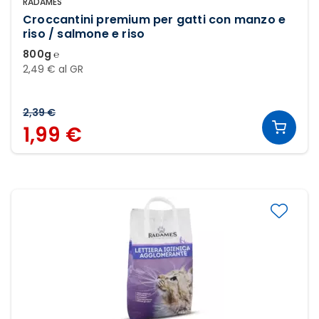
RADAMES
Croccantini premium per gatti con manzo e
riso / salmone e riso
800g ℮
2,49 € al GR
2,39 €
1,99 €