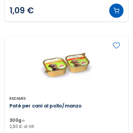
1,09 €
RADAMES
Paté per cani al pollo/manzo
300g ℮
2,83 € al GR