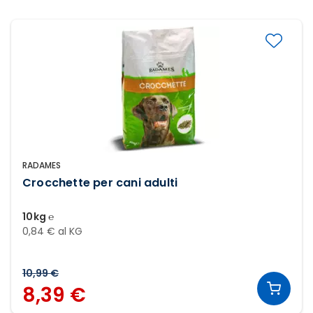
RADAMES
Crocchette per cani adulti
10kg ℮
0,84 € al KG
10,99 €
8,39 €