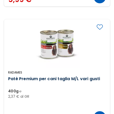
RADAMES
Patè Premium per cani taglia M/L vari gusti
400g ℮
2,37 € al GR