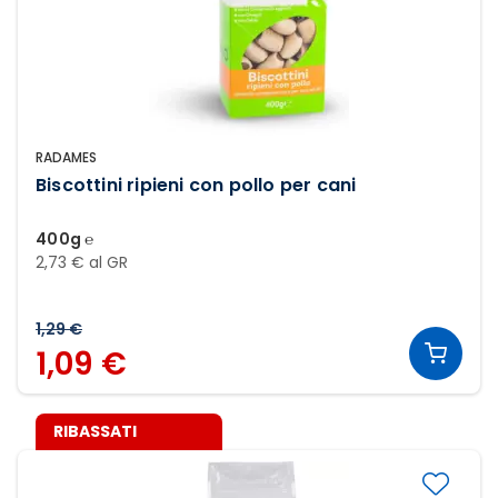
RADAMES
Biscottini ripieni con pollo per cani
400g ℮
2,73 € al GR
1,29 €
1,09 €
RIBASSATI