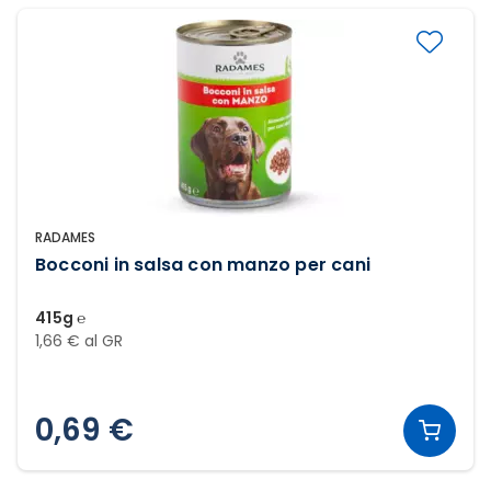
RADAMES
Bocconi in salsa con manzo per cani
415g ℮
1,66 € al GR
0,69 €