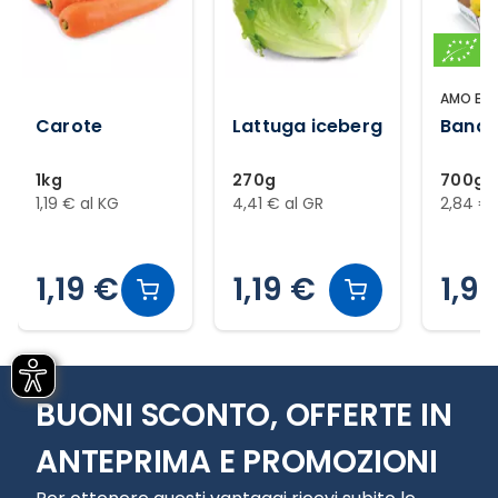
AMO ESS
Carote
Lattuga iceberg
Banan
1kg
270g
700g
1,19 € al KG
4,41 € al GR
2,84 € 
1,19 €
1,19 €
1,9
Slide 1 di 12
BUONI SCONTO, OFFERTE IN
ANTEPRIMA E PROMOZIONI