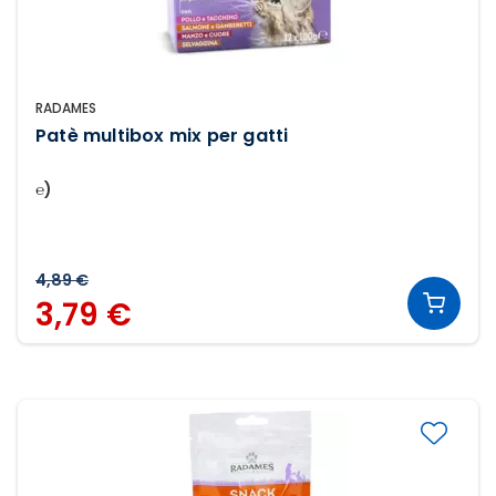
RADAMES
Patè multibox mix per gatti
℮)
4,89 €
3,79 €