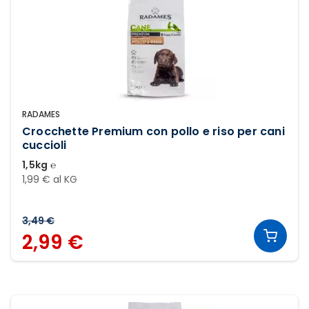
RADAMES
Crocchette Premium con pollo e riso per cani
cuccioli
1,5kg ℮
1,99 € al KG
3,49 €
2,99 €