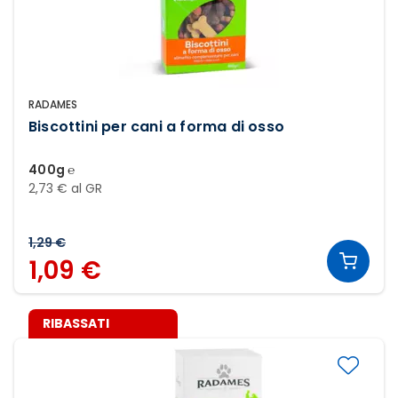
RADAMES
Biscottini per cani a forma di osso
400g ℮
2,73 € al GR
1,29 €
1,09 €
RIBASSATI