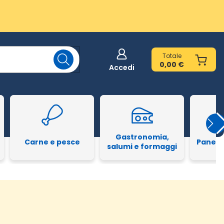
Totale
0,00 €
Accedi
Gastronomia,
Carne e pesce
Pane e
salumi e formaggi