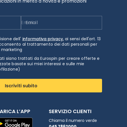
cazioni in merito a novità e promozioni
Email
isione dell'
informativa privacy.
ai sensi dell'art. 13
cconsento al trattamento dei dati personali per
i marketing
ti siano trattati da Eurospin per creare offerte e
zate basate sui miei interessi e sulle mie
ofilazione)
Iscriviti subito
ARICA L’APP
SERVIZIO CLIENTI
Chiama il numero verde
045 7862000