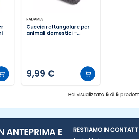
RADAMES
er
Cuccia rettangolare per
ri
animali domestici -
Puntini
9,99 €
Hai visualizzato
6
di
6
prodott
RESTIAMO IN CONTAT
N ANTEPRIMA E