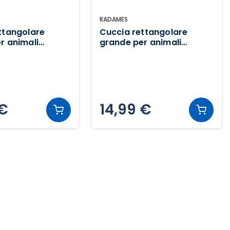
RADAMES
ttangolare
Cuccia rettangolare
r animali
grande per animali
 - Crocette
domestici - Fiori
 €
14,99 €