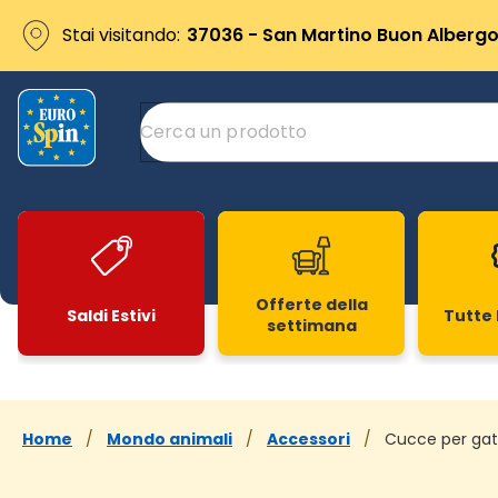
Stai visitando:
37036 - San Martino Buon Albergo 
Offerte della
Saldi Estivi
Tutte 
settimana
Slide 1 di 20
Home
/
Mondo animali
/
Accessori
/
Cucce per gat