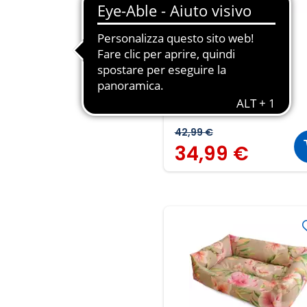
Tiragraffi e cuccia
Canadese
42,99 €
34,99 €