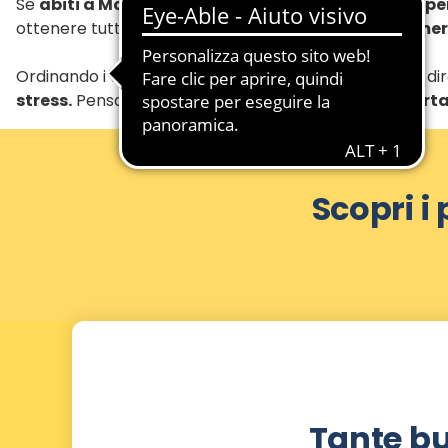
Se
abiti a Modena
, puoi approfittare di un
servizio p
ottenere tutto ciò che ti serve e approfittare di
numero
Ordinando i tuoi
acquisti online
, riceverai i prodotti 
stress.
Pensa al vantaggio di
non dover più trasporta
Scopri i
Tante bu