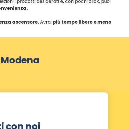
zioni i prodotti desiderati e, con pochi click, puoi
onvenienza.
 senza ascensore.
Avrai
più tempo libero e meno
di Modena
i con noi