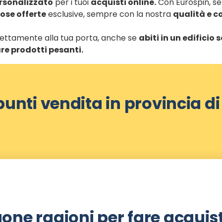
ersonalizzato
per i tuoi
acquisti online.
Con Eurospin, sele
se offerte
esclusive, sempre con la nostra
qualità e c
direttamente alla tua porta, anche se
abiti in un edificio
re prodotti pesanti.
 punti vendita in provincia 
one ragioni per fare acquist