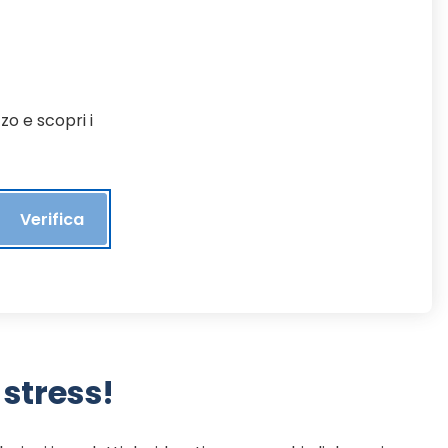
zo e scopri i
Verifica
stress!