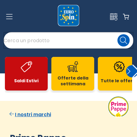
Offerte della
Saldi Estivi
Tutte le offert
settimana
Slide 1 di 20
I nostri marchi