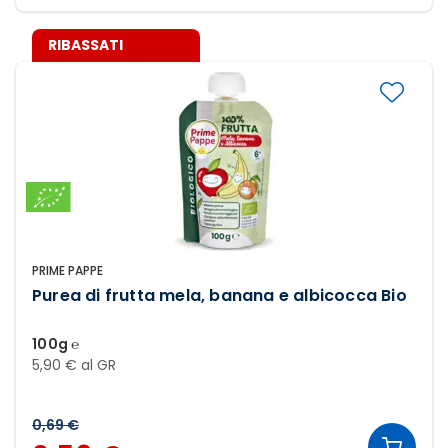
RIBASSATI
PRIME PAPPE
Purea di frutta mela, banana e albicocca Bio
100g ℮
5,90 € al GR
0,69 €