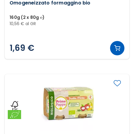
Omogeneizzato formaggino bio
160g (2 x 80g ℮)
10,56 € al GR
1,69 €