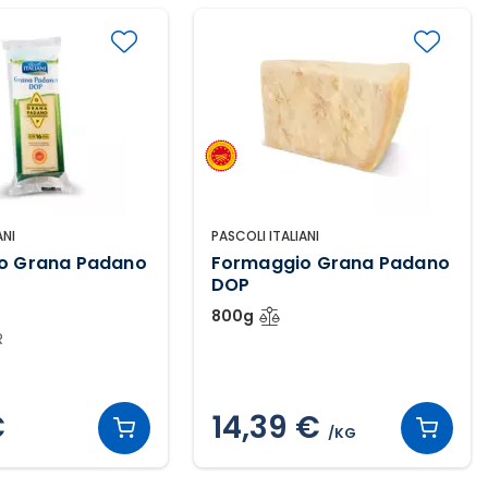
ANI
PASCOLI ITALIANI
o Grana Padano
Formaggio Grana Padano
DOP
800g
R
€
14,39 €
/KG