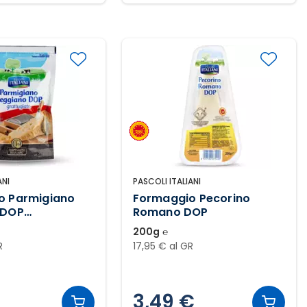
ANI
PASCOLI ITALIANI
o Parmigiano
Formaggio Pecorino
 DOP
Romano DOP
to
200g ℮
R
17,95 € al GR
3,49 €