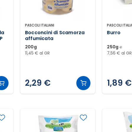
PASCOLI ITALIANI
PASCOLI ITALI
la
Bocconcini di Scamorza
Burro
P
affumicata
200g
250g ℮
11,45 € al GR
7,56 € al GR
2,29 €
1,89 €