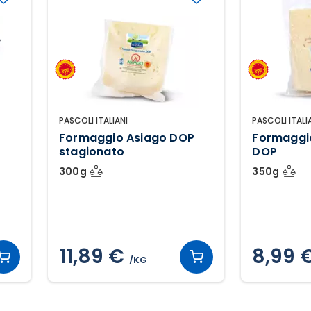
PASCOLI ITALIANI
PASCOLI ITALI
Formaggio Asiago DOP
Formaggio
stagionato
DOP
300g
350g
11,89 €
8,99 
/KG