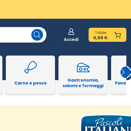
Totale
0,00 €
Accedi
Gastronomia,
Carne e pesce
Pane e
salumi e formaggi