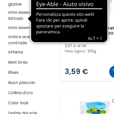
glutine
Amo essere senza
lattosio
PASCOLI ITALIANI
Amo essere veg
Bocconcini di Mozzarel
di Bufala Campana DO
Antica acetaia della
600g
contrada
11,97 € al GR
Peso Sgocc. 300g
Athena
Best brau
3,59 €
Blues
Buon pascolo
Collina d'oro
Color look
Delizie dal sole