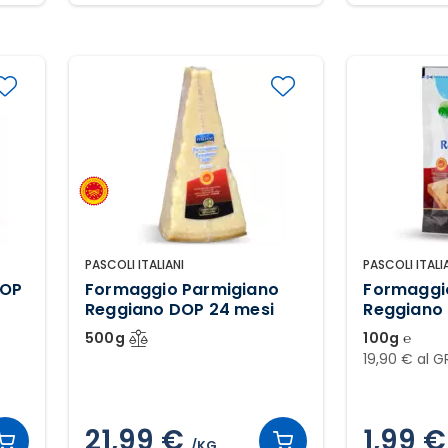
PASCOLI ITALIANI
PASCOLI ITALI
DOP
Formaggio Parmigiano
Formaggi
Reggiano DOP 24 mesi
Reggiano
grattugia
500g
100g ℮
19,90 € al G
21,99 €
1,99 €
/KG