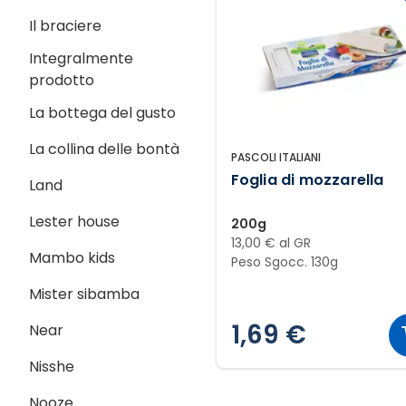
Il braciere
Integralmente
prodotto
La bottega del gusto
La collina delle bontà
PASCOLI ITALIANI
Foglia di mozzarella
Land
Lester house
200g
13,00 € al GR
Mambo kids
Peso Sgocc. 130g
Mister sibamba
1,69 €
Near
Nisshe
Nooze