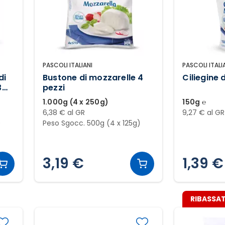
PASCOLI ITALIANI
PASCOLI ITALI
di
Bustone di mozzarelle 4
Ciliegine 
3
pezzi
1.000g (4 x 250g)
150g ℮
6,38 € al GR
9,27 € al GR
)
Peso Sgocc. 500g (4 x 125g)
3,19 €
1,39 €
RIBASSAT