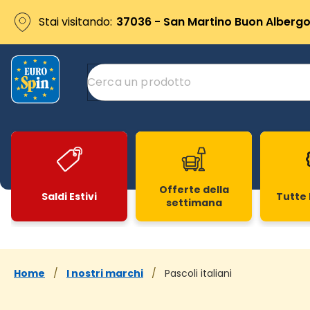
Stai visitando:
37036 - San Martino Buon Albergo 
Offerte della
Saldi Estivi
Tutte 
settimana
Slide 1 di 20
Home
/
I nostri marchi
/
Pascoli italiani