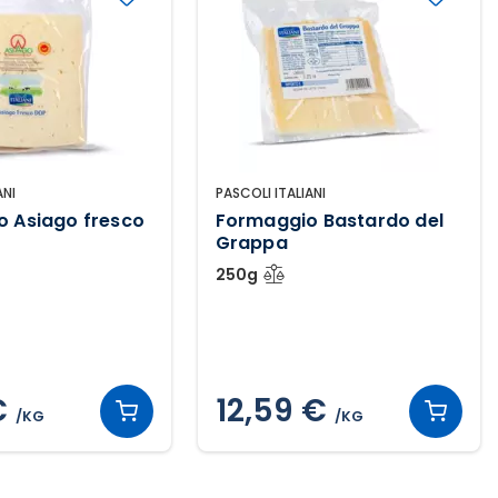
ANI
PASCOLI ITALIANI
 Asiago fresco
Formaggio Bastardo del
Grappa
250g
€
12,59 €
/KG
/KG