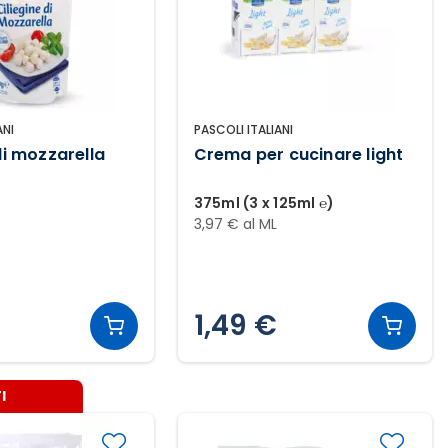
ANI
PASCOLI ITALIANI
di mozzarella
Crema per cucinare light
375ml (3 x 125ml ℮)
3,97 € al ML
1,49 €
I