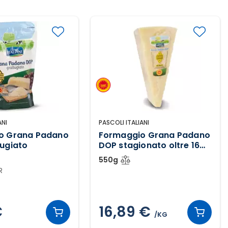
ANI
PASCOLI ITALIANI
o Grana Padano
Formaggio Grana Padano
ugiato
DOP stagionato oltre 16
mesi
550g
R
€
16,89 €
/KG