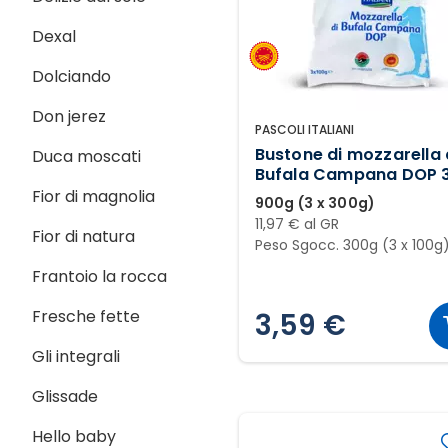
Dexal
Dolciando
Don jerez
PASCOLI ITALIANI
Bustone di mozzarella 
Duca moscati
Bufala Campana DOP 
pezzi
Fior di magnolia
900g (3 x 300g)
11,97 € al GR
Fior di natura
Peso Sgocc. 300g (3 x 100g
Frantoio la rocca
Fresche fette
3,59 €
Gli integrali
Glissade
Hello baby