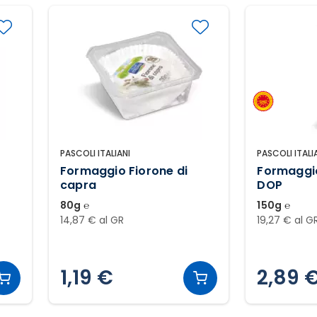
PASCOLI ITALIANI
PASCOLI ITALI
Formaggio Fiorone di
Formaggi
capra
DOP
80g ℮
150g ℮
14,87 € al GR
19,27 € al G
1,19 €
2,89 