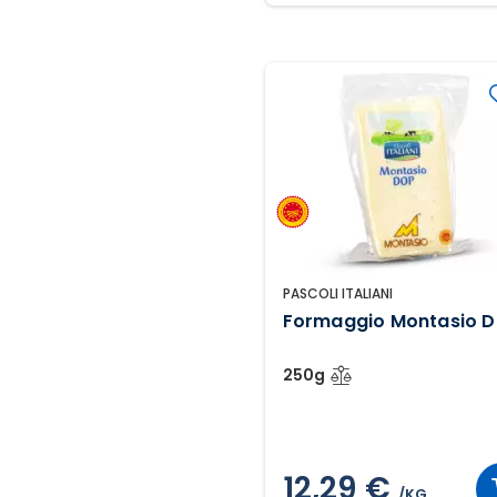
PASCOLI ITALIANI
Formaggio Montasio 
250g
12,29 €
/KG