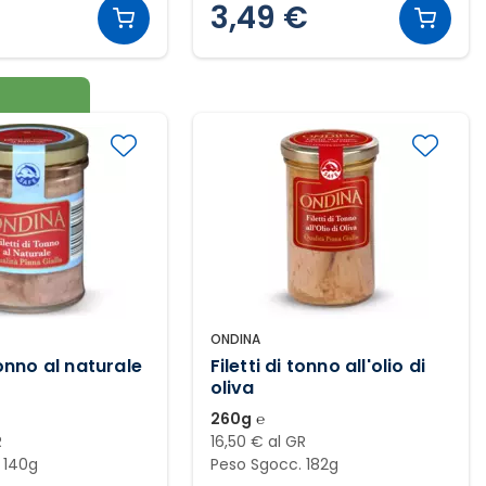
3,49 €
ONDINA
 tonno al naturale
Filetti di tonno all'olio di
oliva
260g ℮
R
16,50 € al GR
 140g
Peso Sgocc. 182g