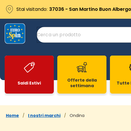
Stai visitando:
37036 - San Martino Buon Albergo 
Offerte della
Saldi Estivi
Tutte 
settimana
Slide 1 di 20
Home
/
I nostri marchi
/
Ondina