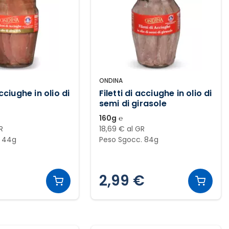
ONDINA
acciughe in olio di
Filetti di acciughe in olio di
semi di girasole
160g ℮
R
18,69 € al GR
. 44g
Peso Sgocc. 84g
2,99 €