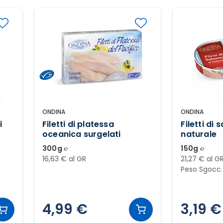
ONDINA
ONDINA
i
Filetti di platessa
Filetti di
oceanica surgelati
naturale
300g ℮
150g ℮
16,63 € al GR
21,27 € al G
Peso Sgocc.
4,99 €
3,19 €