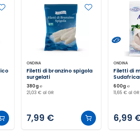
ONDINA
ONDINA
tico
Filetti di branzino spigola
Filetti di
surgelati
Sudafrica
380g ℮
600g ℮
21,03 € al GR
11,65 € al GR
7,99 €
6,99 