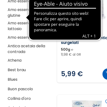
Amo essere eco
Amo essere senza
glutine
Amo essere senza
lattosio
ONDINA
Amo essere veg
Anelli di totano atlanti
surgelati
Antica acetaia della
500g ℮
contrada
11,98 € al GR
Athena
Best brau
5,99 €
Blues
Buon pascolo
Collina d'oro