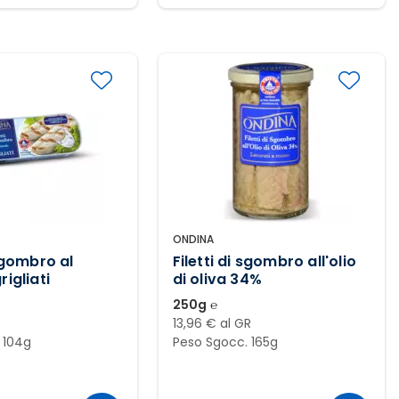
ONDINA
 sgombro al
Filetti di sgombro all'olio
rigliati
di oliva 34%
250g ℮
R
13,96 € al GR
 104g
Peso Sgocc. 165g