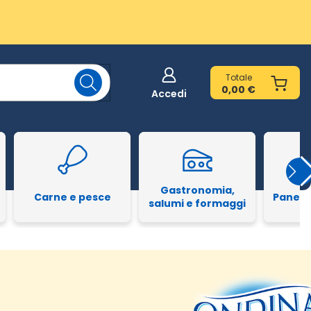
Totale
0,00 €
Accedi
Gastronomia,
Carne e pesce
Pane e
salumi e formaggi