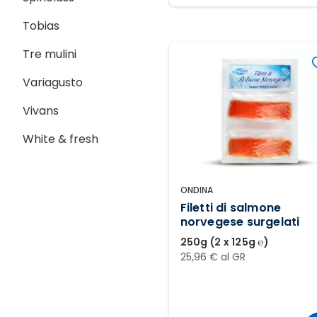
Tobias
Tre mulini
Variagusto
Vivans
White & fresh
ONDINA
Filetti di salmone
norvegese surgelati
250g (2 x 125g ℮)
25,96 € al GR