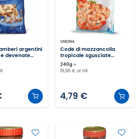
ONDINA
amberi argentini
Code di mazzancolla
 e devenate
tropicale sgusciate
surgelate
240g ℮
GR
19,96 € al GR
€
4,79 €