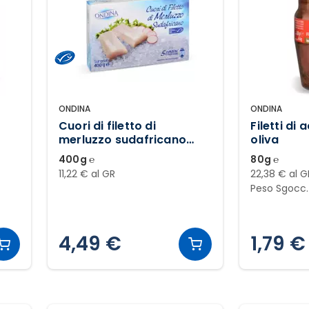
ONDINA
ONDINA
Cuori di filetto di
Filetti di 
merluzzo sudafricano
oliva
surgelati
400g ℮
80g ℮
11,22 € al GR
22,38 € al G
Peso Sgocc
4,49 €
1,79 €