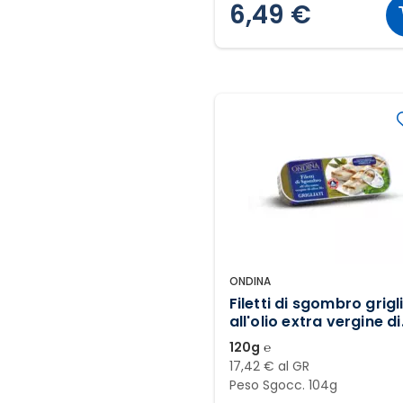
6,49 €
ONDINA
Filetti di sgombro grigl
all'olio extra vergine di
oliva 10%
120g ℮
17,42 € al GR
Peso Sgocc. 104g