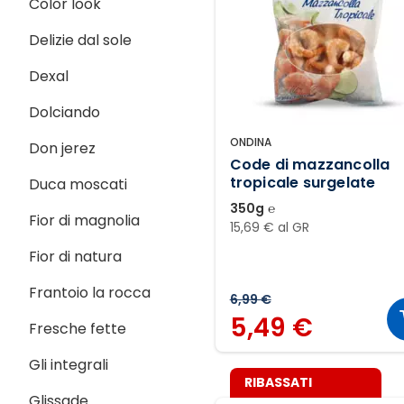
Color look
Delizie dal sole
Dexal
Dolciando
ONDINA
Don jerez
Code di mazzancolla
tropicale surgelate
Duca moscati
350g ℮
Fior di magnolia
15,69 € al GR
Fior di natura
Frantoio la rocca
6,99 €
5,49 €
Fresche fette
Gli integrali
RIBASSATI
Glissade