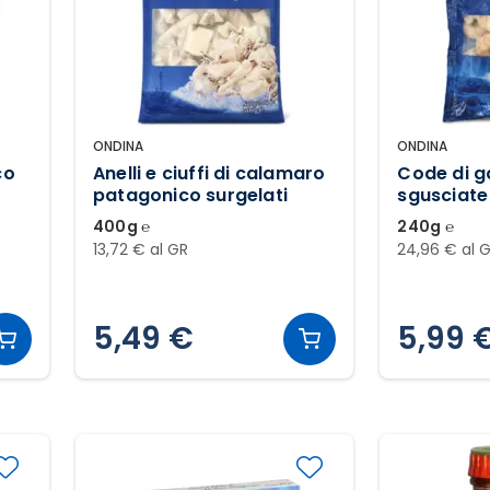
ONDINA
ONDINA
co
Anelli e ciuffi di calamaro
Code di g
patagonico surgelati
sgusciate
surgelate
400g ℮
240g ℮
13,72 € al GR
24,96 € al 
5,49 €
5,99 