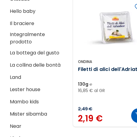
Hello baby
Il braciere
Integralmente
prodotto
La bottega del gusto
ONDINA
La collina delle bontà
Filetti di alici dell'Adria
Land
130g ℮
Lester house
16,85 € al GR
Mambo kids
2,49 €
Mister sibamba
2,19 €
Near