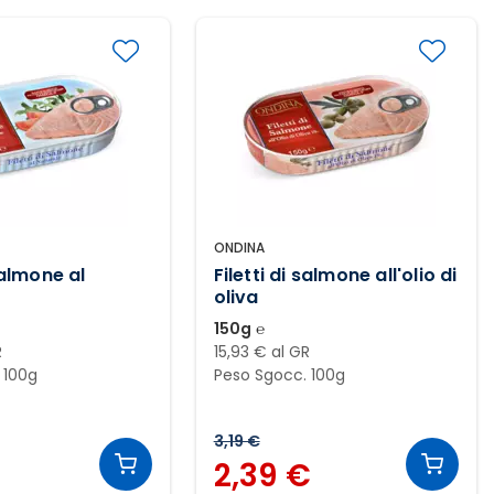
ONDINA
 salmone al
Filetti di salmone all'olio di
oliva
150g ℮
R
15,93 € al GR
 100g
Peso Sgocc. 100g
3,19 €
2,39 €