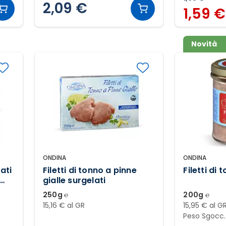
2,09 €
1,59 €
Novità
ONDINA
ONDINA
iati
Filetti di tonno a pinne
Filetti di
gialle surgelati
250g ℮
200g ℮
15,16 € al GR
15,95 € al G
Peso Sgocc.