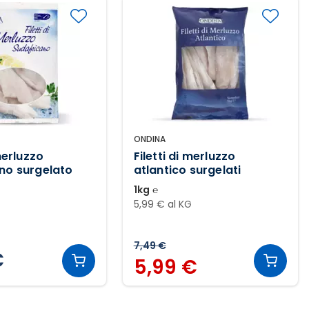
ONDINA
 merluzzo
Filetti di merluzzo
no surgelato
atlantico surgelati
1kg ℮
5,99 € al KG
7,49 €
€
5,99 €