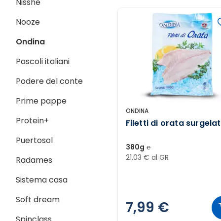
Nisshe
Nooze
Ondina
Pascoli italiani
Podere del conte
Prime pappe
ONDINA
Protein+
Filetti di orata surgelat
Puertosol
380g ℮
21,03 € al GR
Radames
Sistema casa
Soft dream
7,99 €
Spinclass