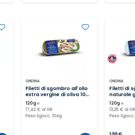
ONDINA
ONDINA
Filetti di sgombro all'olio
Filetti di
extra vergine di oliva 10%
naturale g
grigliati
120g ℮
120g ℮
17,42 € al GR
13,25 € al G
Peso Sgocc. 104g
Peso Sgocc.
1,99 €