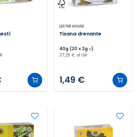
LESTER HOUSE
gestì
Tisana drenante
40g (20 x 2g ℮)
GR
37,25 € al GR
€
1,49 €