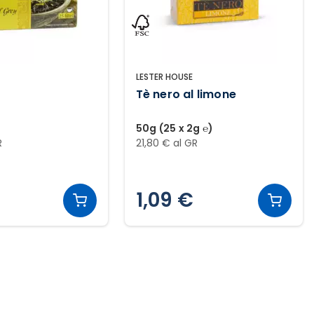
LESTER HOUSE
Tè nero al limone
50g (25 x 2g ℮)
R
21,80 € al GR
1,09 €