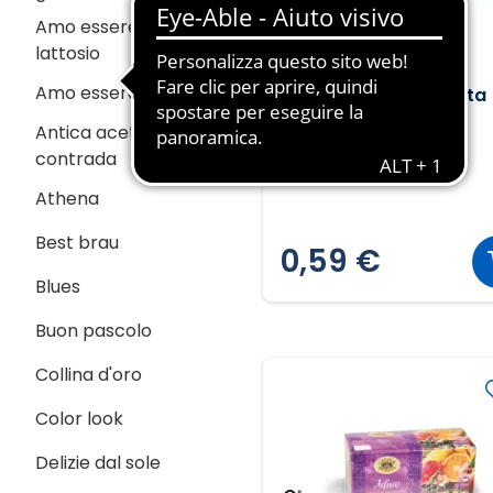
Amo essere senza
lattosio
LESTER HOUSE
Amo essere veg
Camomilla setacciata
Antica acetaia della
33,4g ℮
contrada
17,66 € al GR
Athena
Best brau
0,59 €
Blues
Buon pascolo
Collina d'oro
Color look
Delizie dal sole