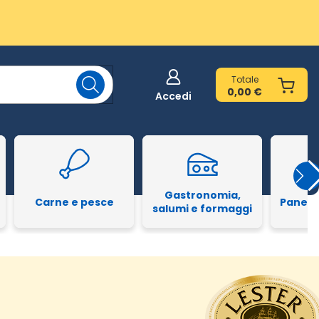
Totale
0,00 €
Accedi
Gastronomia,
Carne e pesce
Pane e
salumi e formaggi