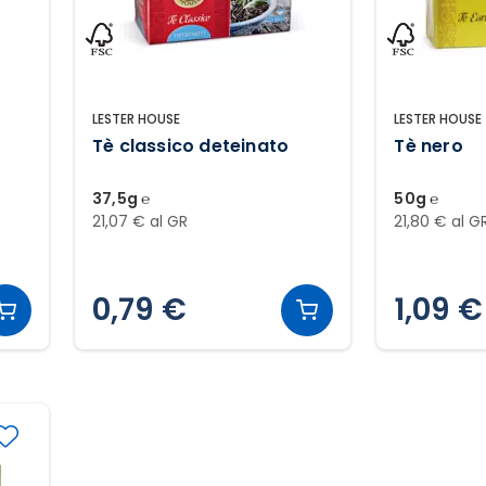
LESTER HOUSE
LESTER HOUSE
Tè classico deteinato
Tè nero
37,5g ℮
50g ℮
21,07 € al GR
21,80 € al G
0,79 €
1,09 €