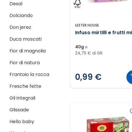
Dexal
Dolciando
LESTER HOUSE
Don jerez
Infuso mirtilli e frutti m
Duca moscati
40g ℮
Fior di magnolia
24,75 € al GR
Fior di natura
Frantoio la rocca
0,99 €
Fresche fette
Gli integrali
Glissade
Hello baby