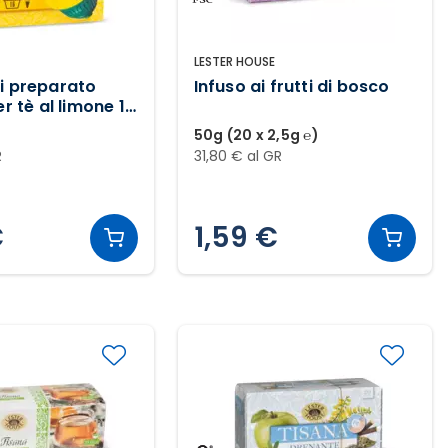
LESTER HOUSE
i preparato
Infuso ai frutti di bosco
er tè al limone 16
50g (20 x 2,5g ℮)
R
31,80 € al GR
€
1,59 €