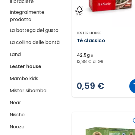
Il braciere
Integralmente
prodotto
La bottega del gusto
LESTER HOUSE
Tè classico
La collina delle bontà
Land
42,5g ℮
13,88 € al GR
Lester house
Mambo kids
0,59 €
Mister sibamba
Near
Nisshe
Nooze