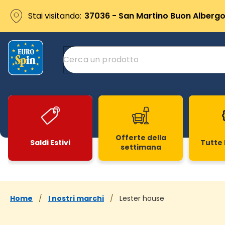
Stai visitando:
37036 - San Martino Buon Albergo 
Offerte della
Saldi Estivi
Tutte 
settimana
Slide 1 di 20
Home
/
I nostri marchi
/
Lester house