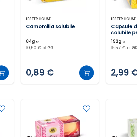
LESTER HOUSE
LESTER HOUSE
Camomilla solubile
Capsule d
solubile p
pezzi
84g ℮
192g ℮
10,60 € al GR
15,57 € al G
0,89 €
2,99 