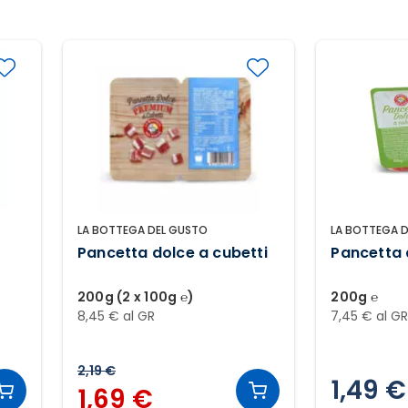
LA BOTTEGA DEL GUSTO
LA BOTTEGA 
Pancetta dolce a cubetti
Pancetta 
200g (2 x 100g ℮)
200g ℮
8,45 € al GR
7,45 € al G
2,19 €
1,49 €
1,69 €