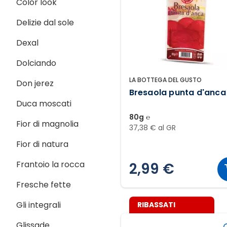
Color look
Delizie dal sole
Dexal
Dolciando
LA BOTTEGA DEL GUSTO
Don jerez
Bresaola punta d'anca
Duca moscati
80g ℮
Fior di magnolia
37,38 € al GR
Fior di natura
Frantoio la rocca
2,99 €
Fresche fette
Gli integrali
RIBASSATI
Glissade