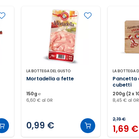
LA BOTTEGA DEL GUSTO
LA BOTTEGA 
Mortadella a fette
Pancetta 
cubetti
150g ℮
200g (2 x 1
6,60 € al GR
8,45 € al G
2,19 €
0,99 €
1,69 €