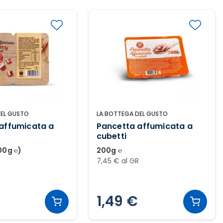
DEL GUSTO
LA BOTTEGA DEL GUSTO
affumicata a
Pancetta affumicata a
cubetti
00g ℮)
200g ℮
R
7,45 € al GR
1,49 €