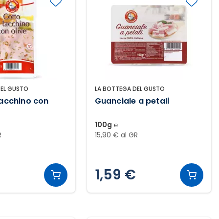
DEL GUSTO
LA BOTTEGA DEL GUSTO
tacchino con
Guanciale a petali
100g ℮
R
15,90 € al GR
1,59 €