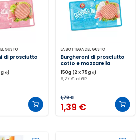
DEL GUSTO
LA BOTTEGA DEL GUSTO
i di prosciutto
Burgheroni di prosciutto
cotto e mozzarella
5g ℮)
150g (2 x 75g ℮)
9,27 € al GR
1,79 €
1,39 €