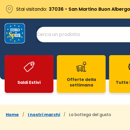
Stai visitando:
37036 - San Martino Buon Albergo 
Offerte della
Saldi Estivi
Tutte 
settimana
Slide 1 di 20
Home
/
I nostri marchi
/
La bottega del gusto