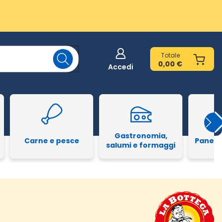
Totale
0,00 €
Accedi
Gastronomia,
Carne e pesce
Pane e
salumi e formaggi