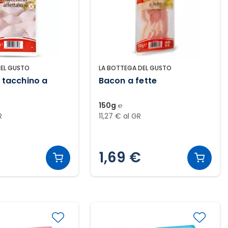
DEL GUSTO
LA BOTTEGA DEL GUSTO
i tacchino a
Bacon a fette
150g ℮
R
11,27 € al GR
1,69 €