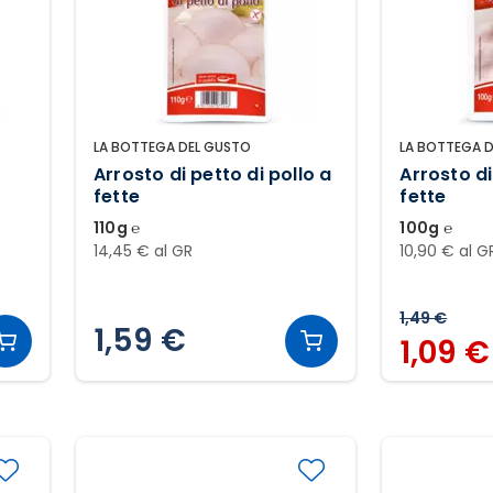
LA BOTTEGA DEL GUSTO
LA BOTTEGA 
Arrosto di petto di pollo a
Arrosto d
fette
fette
110g ℮
100g ℮
14,45 € al GR
10,90 € al G
1,49 €
1,59 €
1,09 €