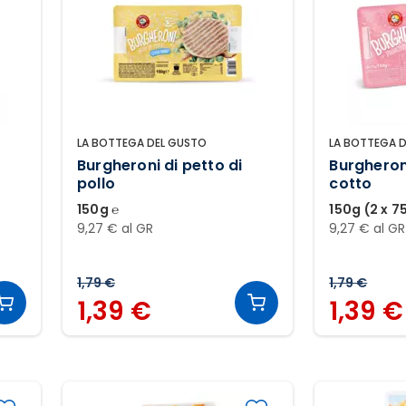
LA BOTTEGA DEL GUSTO
LA BOTTEGA 
Burgheroni di petto di
Burgheron
pollo
cotto
150g ℮
150g (2 x 7
9,27 € al GR
9,27 € al GR
1,79 €
1,79 €
1,39 €
1,39 €