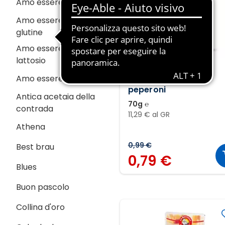
Amo essere eco
Amo essere senza
glutine
Amo essere senza
lattosio
LA BOTTEGA DEL GUSTO
Amo essere veg
Affettato Lyoner ai
peperoni
Antica acetaia della
70g ℮
contrada
11,29 € al GR
Athena
0,99 €
Best brau
0,79 €
Blues
Buon pascolo
Collina d'oro