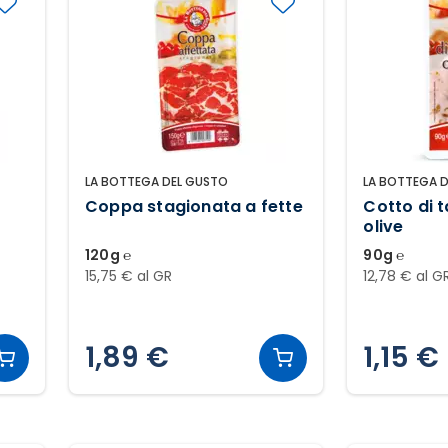
LA BOTTEGA DEL GUSTO
LA BOTTEGA 
Coppa stagionata a fette
Cotto di 
olive
120g ℮
90g ℮
15,75 € al GR
12,78 € al G
1,89 €
1,15 €