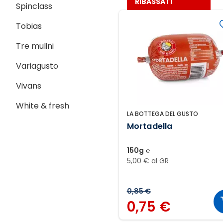
RIBASSATI
Spinclass
Tobias
Tre mulini
Variagusto
Vivans
White & fresh
LA BOTTEGA DEL GUSTO
Mortadella
150g ℮
5,00 € al GR
0,85 €
0,75 €