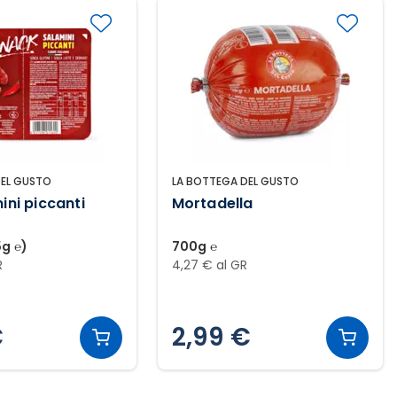
DEL GUSTO
LA BOTTEGA DEL GUSTO
ini piccanti
Mortadella
5g ℮)
700g ℮
R
4,27 € al GR
€
2,99 €