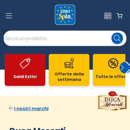
Offerte della
Saldi Estivi
Tutte le offert
settimana
Slide 1 di 20
I nostri marchi