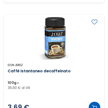
DON JEREZ
Caffè istantaneo decaffeinato
100g ℮
36,90 € al GR
3,69 €