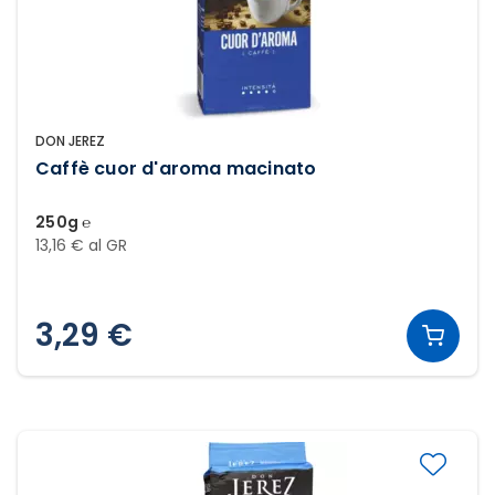
DON JEREZ
Caffè cuor d'aroma macinato
250g ℮
13,16 € al GR
3,29 €