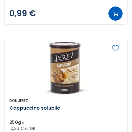
0,99 €
DON JEREZ
Cappuccino solubile
250g ℮
10,36 € al GR