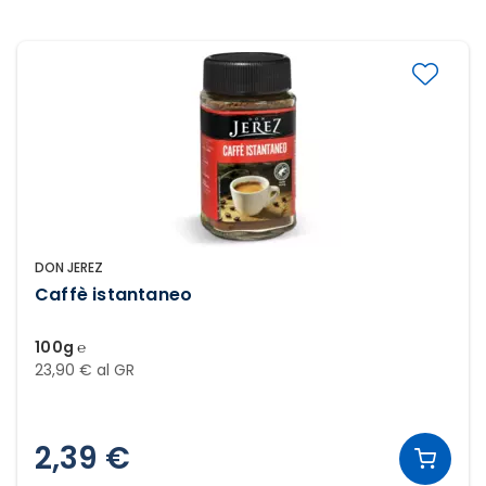
DON JEREZ
Caffè istantaneo
100g ℮
23,90 € al GR
2,39 €