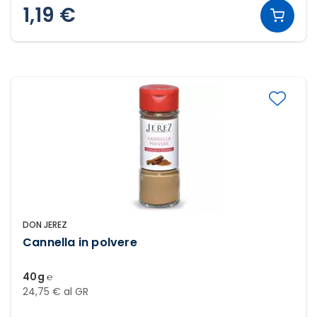
1,19 €
DON JEREZ
Cannella in polvere
40g ℮
24,75 € al GR