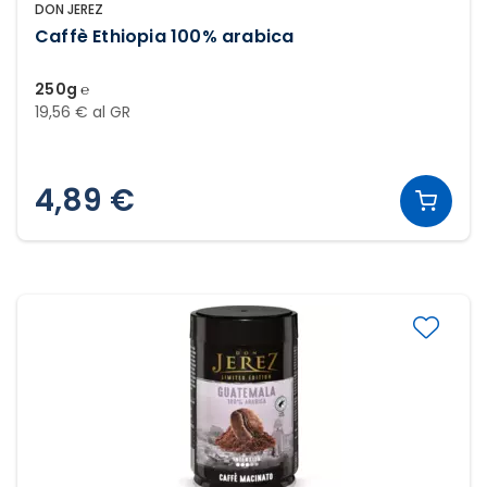
DON JEREZ
Caffè Ethiopia 100% arabica
250g ℮
19,56 € al GR
4,89 €