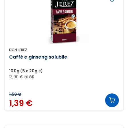
DON JEREZ
Caffè e ginseng solubile
100g (5 x 20g ℮)
13,90 € al GR
1,59 €
1,39 €