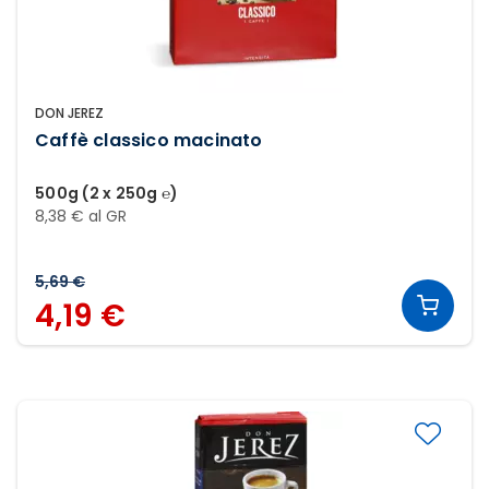
DON JEREZ
Caffè classico macinato
500g (2 x 250g ℮)
8,38 € al GR
5,69 €
4,19 €