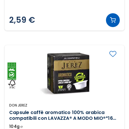
2,59 €
DON JEREZ
Capsule caffè aromatico 100% arabica
compatibili con LAVAZZA® A MODO MIO®*16
pezzi
104g ℮