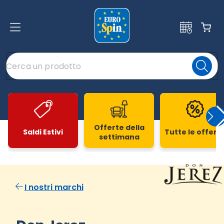
Offerte della
Saldi Estivi
Tutte le offert
settimana
Slide 1 di 20
I nostri marchi