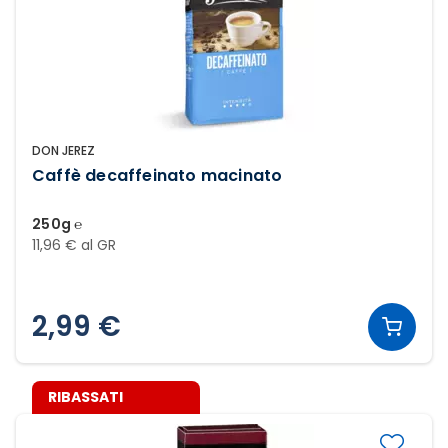
DON JEREZ
Caffè decaffeinato macinato
250g ℮
11,96 € al GR
2,99 €
RIBASSATI