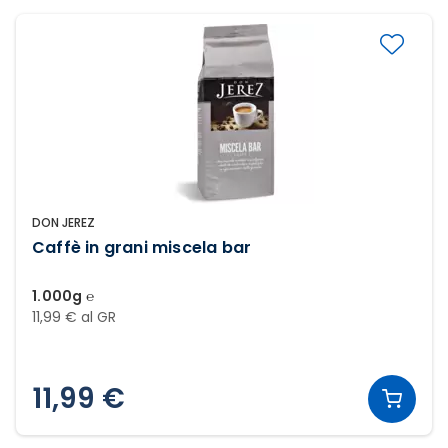
DON JEREZ
Caffè in grani miscela bar
1.000g ℮
11,99 € al GR
11,99 €