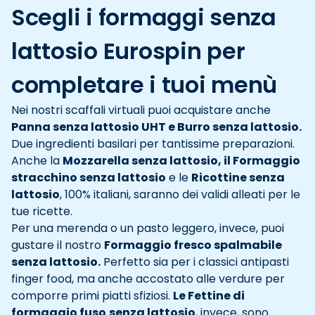
Scegli i formaggi senza
lattosio Eurospin per
completare i tuoi menù
Nei nostri scaffali virtuali puoi acquistare anche
Panna senza lattosio UHT e Burro senza lattosio.
Due ingredienti basilari per tantissime preparazioni.
Anche la
Mozzarella senza lattosio, il Formaggio
stracchino senza lattosio
e le
Ricottine senza
lattosio
, 100% italiani, saranno dei validi alleati per le
tue ricette.
Per una merenda o un pasto leggero, invece, puoi
gustare il nostro
Formaggio fresco spalmabile
senza lattosio.
Perfetto sia per i classici antipasti
finger food, ma anche accostato alle verdure per
comporre primi piatti sfiziosi.
Le Fettine di
formaggio fuso
senza lattosio
, invece, sono