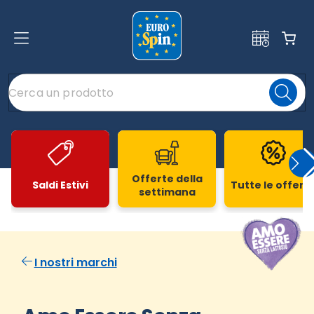
Offerte della
Saldi Estivi
Tutte le offert
settimana
Slide 1 di 20
I nostri marchi