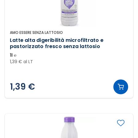
AMO ESSERE SENZA LATTOSIO
Latte alta digeribilità microfiltrato e
pastorizzato fresco senza lattosio
1l ℮
1,39 € al LT
1,39 €