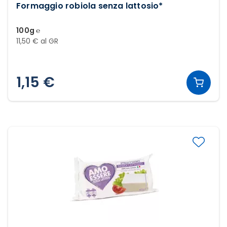
Formaggio robiola senza lattosio*
100g ℮
11,50 € al GR
1,15 €