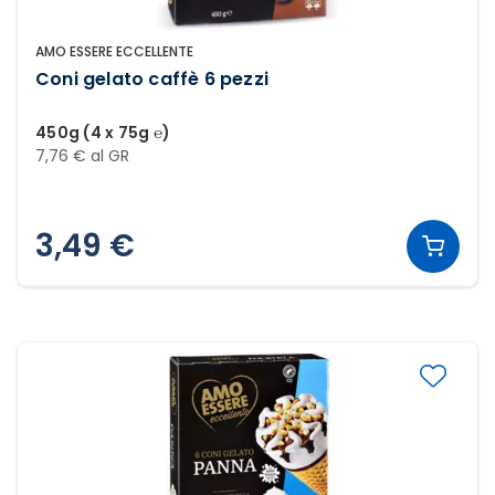
AMO ESSERE ECCELLENTE
Coni gelato caffè 6 pezzi
450g (4 x 75g ℮)
7,76 € al GR
3,49 €