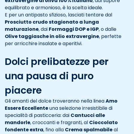
extravergine di oliva 100% italiano
, dal sapore
equilibrato e armonioso, è la scelta ideale.
E per un antipasto sfizioso, lasciati tentare dal
Prosciutto crudo stagionato a lunga
maturazione
, dai
Formaggi DOP e IGP
, o dalle
Olive taggiasche in olio extravergine
, perfette
per arricchire insalate e aperitivi.
Dolci prelibatezze per
una pausa di puro
piacere
Gli amanti del dolce troveranno nella linea
Amo
Essere Eccellente
una selezione irresistibile di
specialità di pasticceria: dai
Cantucci alle
mandorle
, croccanti e fragranti, al
Cioccolato
fondente extra
, fino alla
Crema spalmabile
al