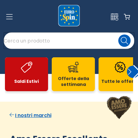
Offerte della
Saldi Estivi
Tutte le offert
settimana
Slide 1 di 20
I nostri marchi