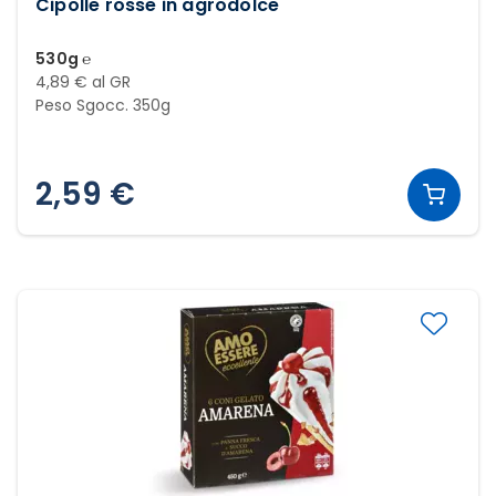
Cipolle rosse in agrodolce
530g ℮
4,89 € al GR
Peso Sgocc. 350g
2,59 €