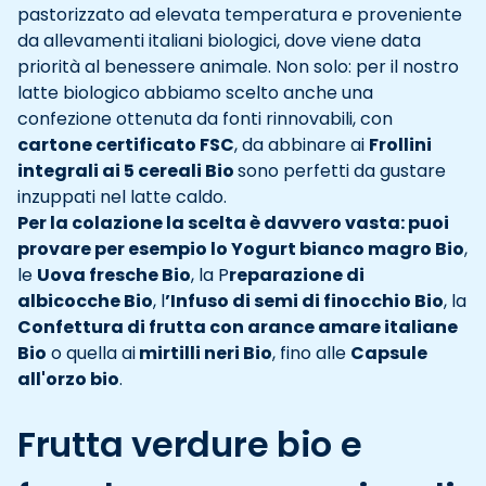
pastorizzato ad elevata temperatura e proveniente
da allevamenti italiani biologici, dove viene data
priorità al benessere animale. Non solo: per il nostro
latte biologico abbiamo scelto anche una
confezione ottenuta da fonti rinnovabili, con
cartone certificato FSC
, da abbinare ai
Frollini
integrali ai 5 cereali Bio
sono perfetti da gustare
inzuppati nel latte caldo.
Per la colazione la scelta è davvero vasta: puoi
provare per esempio lo Yogurt bianco magro Bio
,
le
Uova fresche Bio
, la P
reparazione di
albicocche Bio
, l
’Infuso di semi di finocchio Bio
, la
Confettura di frutta con arance amare italiane
Bio
o quella ai
mirtilli neri Bio
, fino alle
Capsule
all'orzo bio
.
Frutta verdure bio e