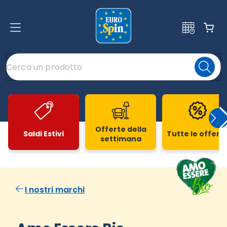
Offerte della
Saldi Estivi
Tutte le offert
settimana
Slide 1 di 20
I nostri marchi