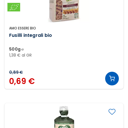
AMO ESSERE BIO
Fusilli integrali bio
500g ℮
1,38 € al GR
0,89 €
0,69 €