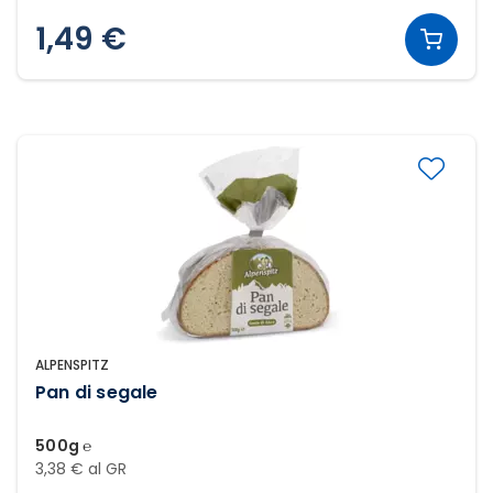
1,49 €
ALPENSPITZ
Pan di segale
500g ℮
3,38 € al GR