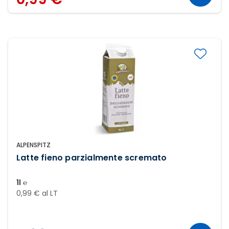
ALPENSPITZ
Latte fieno parzialmente scremato
1l ℮
0,99 € al LT