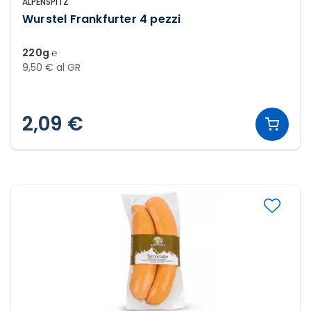
ALPENSPITZ
Wurstel Frankfurter 4 pezzi
220g ℮
9,50 € al GR
2,09 €