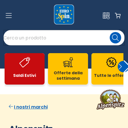
Offerte della
Saldi Estivi
Tutte le offert
settimana
Slide 1 di 20
I nostri marchi