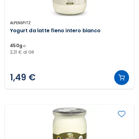
ALPENSPITZ
Yogurt da latte fieno intero bianco
450g ℮
3,31 € al GR
1,49 €