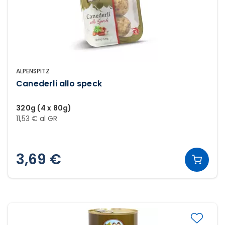
ALPENSPITZ
Canederli allo speck
320g (4 x 80g)
11,53 € al GR
3,69 €