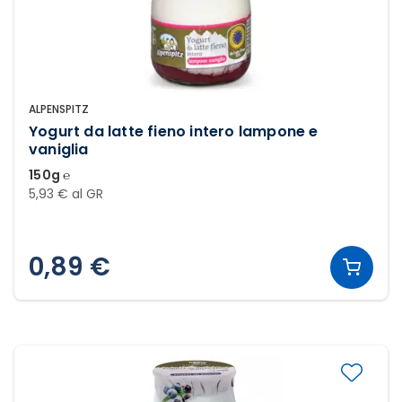
ALPENSPITZ
Yogurt da latte fieno intero lampone e
vaniglia
150g ℮
5,93 € al GR
0,89 €