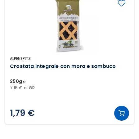
ALPENSPITZ
Crostata integrale con mora e sambuco
250g ℮
7,16 € al GR
1,79 €