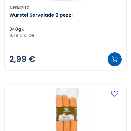
ALPENSPITZ
Wurstel Servelade 2 pezzi
340g ℮
8,79 € al GR
2,99 €