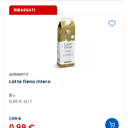
RIBASSATI
ALPENSPITZ
Latte fieno intero
1l ℮
0,99 € al LT
1,09 €
0,99 €