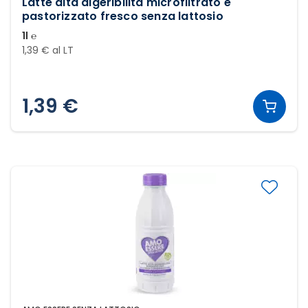
Latte alta digeribilità microfiltrato e
pastorizzato fresco senza lattosio
1l ℮
1,39 € al LT
1,39 €