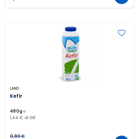
LAND
Kefir
480g ℮
1,44 € al GR
0,89 €