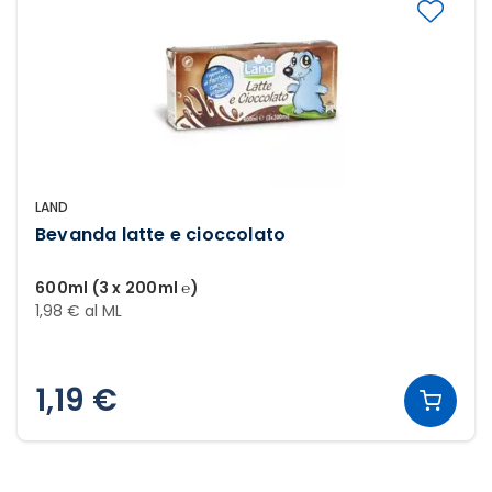
LAND
Bevanda latte e cioccolato
600ml (3 x 200ml ℮)
1,98 € al ML
1,19 €