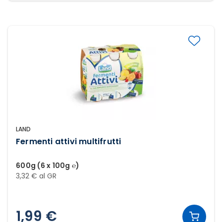
LAND
Fermenti attivi multifrutti
600g (6 x 100g ℮)
3,32 € al GR
1,99 €