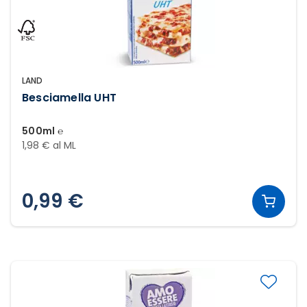
LAND
Besciamella UHT
500ml ℮
1,98 € al ML
0,99 €