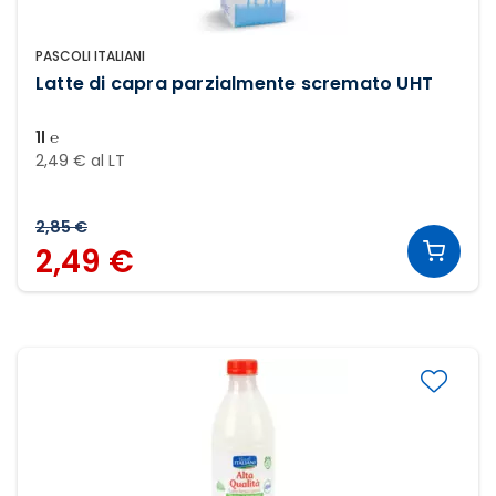
PASCOLI ITALIANI
Latte di capra parzialmente scremato UHT
1l ℮
2,49 € al LT
2,85 €
2,49 €