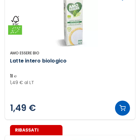
AMO ESSERE BIO
Latte intero biologico
1l ℮
1,49 € al LT
1,49 €
RIBASSATI