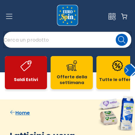
Offerte della
Saldi Estivi
Tutte le offert
settimana
Slide 1 di 20
Home