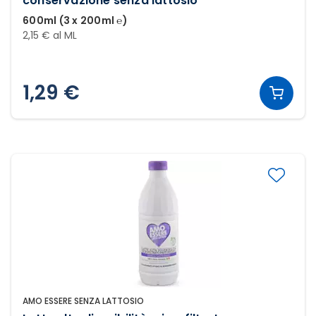
conservazione senza lattosio*
600ml (3 x 200ml ℮)
2,15 € al ML
1,29 €
AMO ESSERE SENZA LATTOSIO