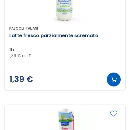
PASCOLI ITALIANI
Latte fresco parzialmente scremato
1l ℮
1,39 € al LT
1,39 €