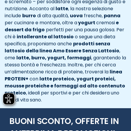
e scremato – per soddisfare ogni esigenza di gusto e
nutrizione. Accanto al
latte
, la nostra selezione
include
burro
di alta qualità,
uova
fresche,
panna
per cucinare e montare, oltre a
yogurt
cremosi
e
dessert da frigo
perfetti per una pausa golosa. Per
chi è
intollerante al lattosio
o segue una dieta
specifica, proponiamo anche
prodotti senza
lattosio della linea Amo Essere Senza Lattosio
,
ome
latte, burro, yogurt, formaggi
, garantendo la
stessa bontà e freschezza. Inoltre, per chi cerca
un’alimentazione ricca di proteine, troverai la
linea
PROTEIN+
con
latte proteico, yogurt proteici,
mousse proteiche e formaggi ad alto contenuto
proteico
, ideali per sportivi e per chi desidera uno
stile di vita sano.
BUONI SCONTO, OFFERTE IN