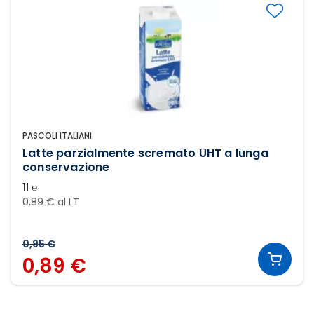
PASCOLI ITALIANI
Latte parzialmente scremato UHT a lunga
conservazione
1l ℮
0,89 € al LT
0,95 €
0,89 €