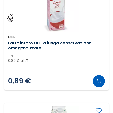
LAND
Latte intero UHT a lunga conservazione
omogeneizzato
1l ℮
0,89 € al LT
0,89 €