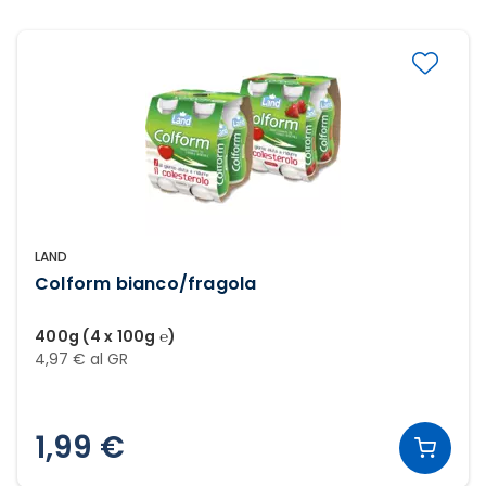
LAND
Colform bianco/fragola
400g (4 x 100g ℮)
4,97 € al GR
1,99 €