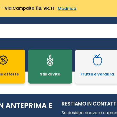
- Via Campalto 11B, VR, IT
Modifica
le offerte
Stili di vita
Frutta e verdura
RESTIAMO IN CONTAT
N ANTEPRIMA E
Se desideri ricevere comuni