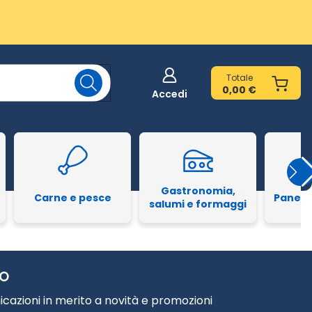
Totale
0,00 €
Accedi
Gastronomia,
Carne e pesce
Pane e
salumi e formaggi
TO
cazioni in merito a novità e promozioni