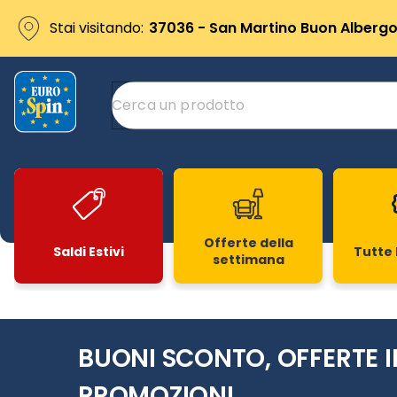
Stai visitando:
37036 - San Martino Buon Albergo 
Offerte della
Saldi Estivi
Tutte 
settimana
Slide 1 di 20
BUONI SCONTO, OFFERTE I
PROMOZIONI