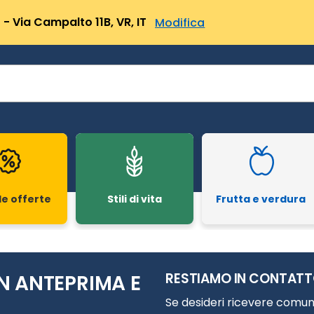
- Via Campalto 11B, VR, IT
Modifica
le offerte
Stili di vita
Frutta e verdura
RESTIAMO IN CONTAT
N ANTEPRIMA E
Se desideri ricevere comuni