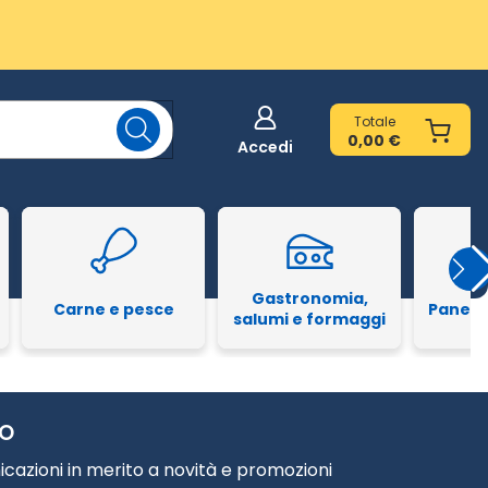
Totale
0,00 €
Accedi
Gastronomia,
Carne e pesce
Pane e
salumi e formaggi
TO
cazioni in merito a novità e promozioni