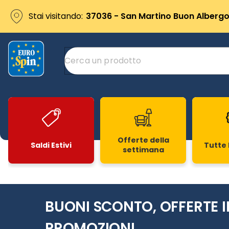
Stai visitando:
37036 - San Martino Buon Albergo 
Offerte della
Saldi Estivi
Tutte 
settimana
Slide 1 di 20
BUONI SCONTO, OFFERTE I
PROMOZIONI