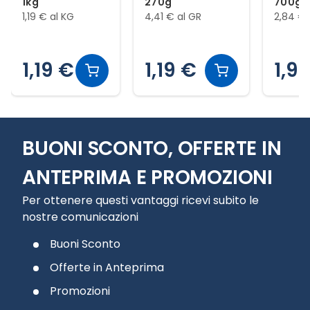
1kg
270g
700g
1,19 € al KG
4,41 € al GR
2,84 € 
1,19 €
1,19 €
1,9
Slide 1 di 12
BUONI SCONTO, OFFERTE IN
ANTEPRIMA E PROMOZIONI
Per ottenere questi vantaggi ricevi subito le
nostre comunicazioni
Buoni Sconto
Offerte in Anteprima
Promozioni