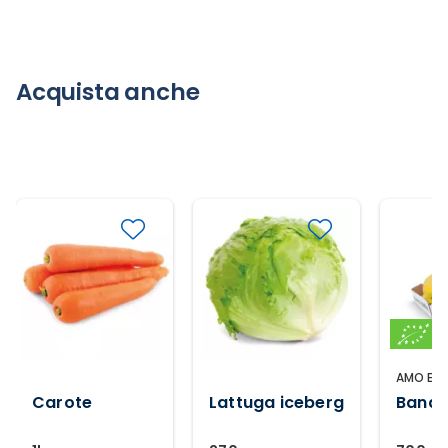
Acquista anche
AMO ESS
Carote
Lattuga iceberg
Banan