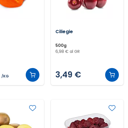
Ciliegie
500g
6,98 € al GR
€
3,49 €
/KG