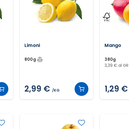
Limoni
Mango
800g
380g
3,39 € al GR
2,99 €
1,29 €
/KG