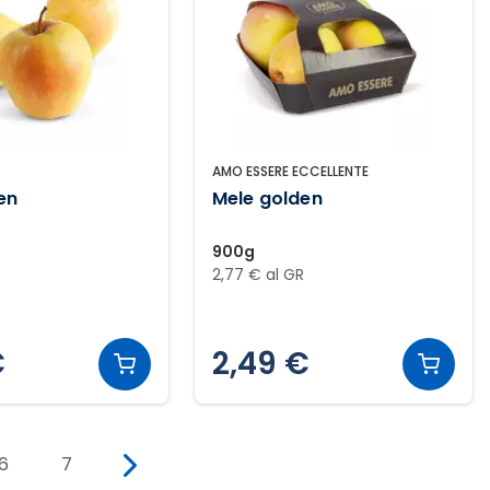
AMO ESSERE ECCELLENTE
en
Mele golden
900g
2,77 € al GR
€
2,49 €
6
7