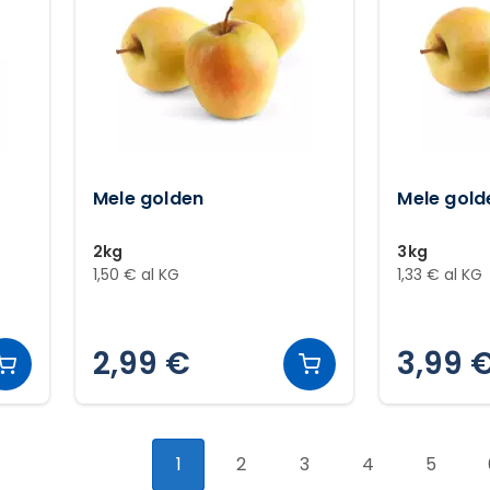
Mele golden
Mele gold
2kg
3kg
1,50 € al KG
1,33 € al KG
2,99 €
3,99 
1
2
3
4
5