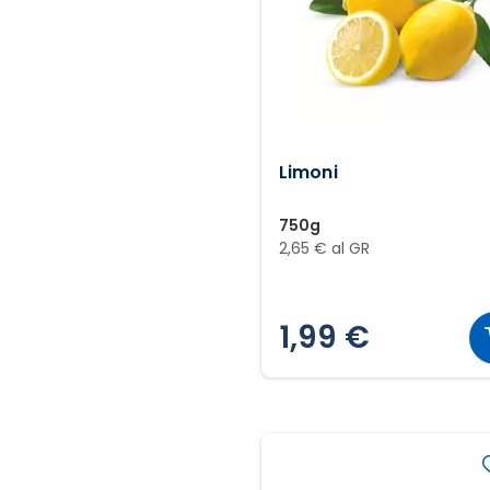
Limoni
750g
2,65 € al GR
1,99 €