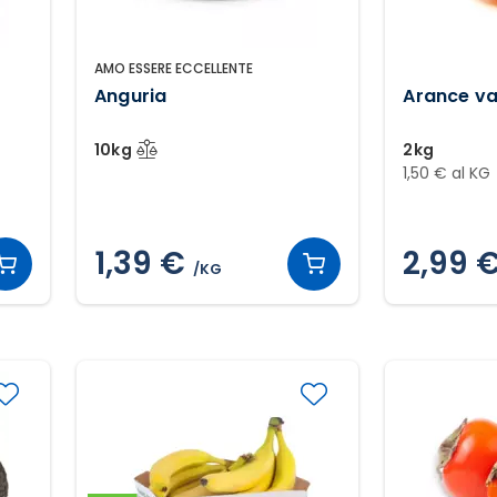
AMO ESSERE ECCELLENTE
Anguria
Arance va
10kg
2kg
1,50 € al KG
1,39 €
2,99 
/KG