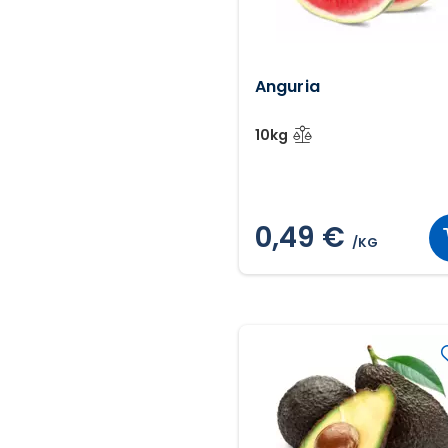
Anguria
10kg
0,49 €
/KG