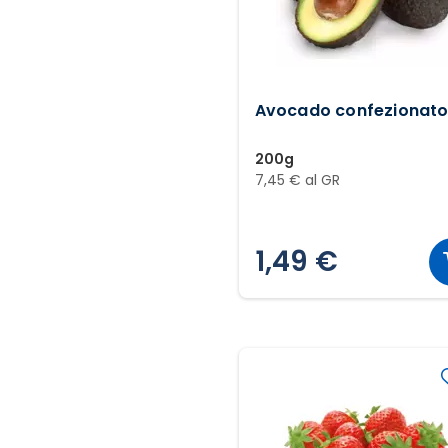
Avocado confezionat
200g
7,45 € al GR
1,49 €