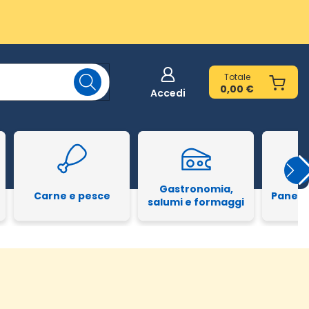
Totale
0,00 €
Accedi
Gastronomia,
Carne e pesce
Pane e
salumi e formaggi