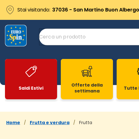
Stai visitando:
37036 - San Martino Buon Albergo 
Offerte della
Saldi Estivi
Tutte 
settimana
Slide 1 di 20
Home
/
Frutta e verdura
/
Frutta