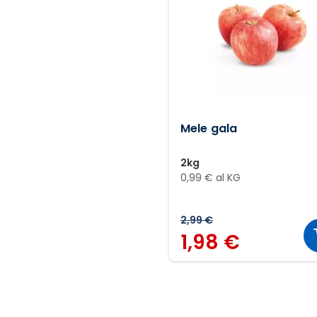
Mele gala
2kg
0,99 € al KG
2,99 €
1,98 €