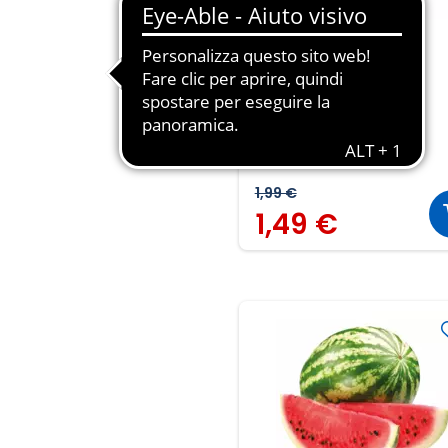
Albicocche
500g
2,98 € al GR
1,99 €
1,49 €