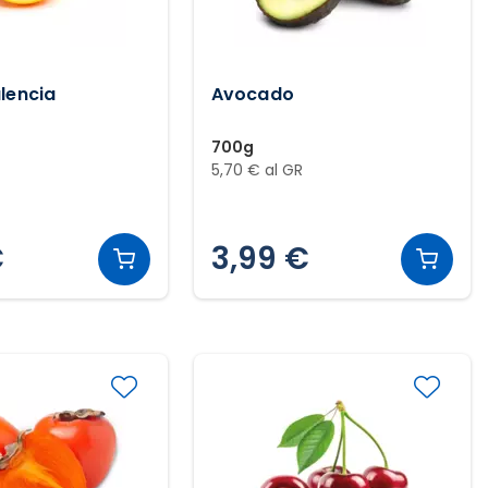
lencia
Avocado
700g
5,70 € al GR
€
3,99 €