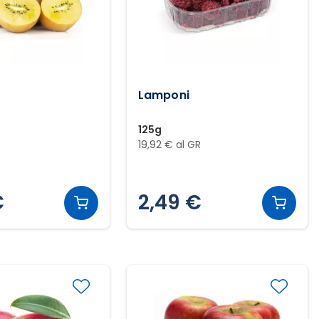
Lamponi
125g
R
19,92 € al GR
€
2,49 €