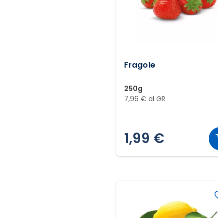
Fragole
250g
7,96 € al GR
1,99 €