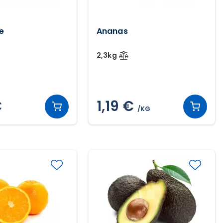
e
Ananas
2,3kg
G
€
1,19 €
/KG