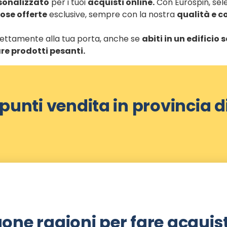
rsonalizzato
per i tuoi
acquisti online.
Con Eurospin, selez
se offerte
esclusive, sempre con la nostra
qualità e c
direttamente alla tua porta, anche se
abiti in un edificio
re prodotti pesanti.
 punti vendita in provincia d
one ragioni per fare acquist