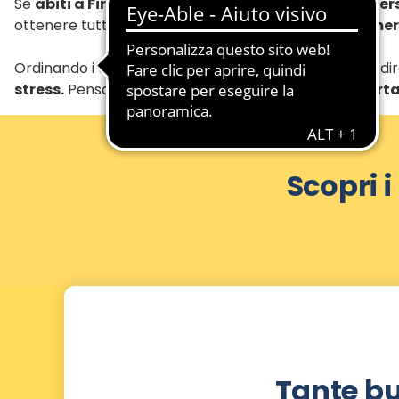
Se
abiti a Firenze
, puoi approfittare di un
servizio pe
ottenere tutto ciò che ti serve e approfittare di
numero
Ordinando i tuoi
acquisti online
, riceverai i prodotti 
stress.
Pensa al vantaggio di
non dover più trasporta
Scopri i
Tante bu