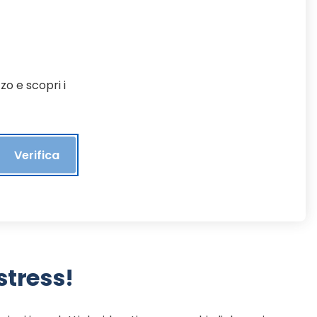
zo e scopri i
Verifica
stress!