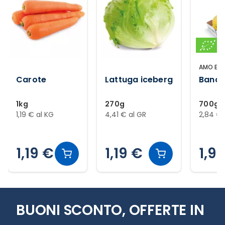
AMO ESS
Carote
Lattuga iceberg
Banan
1kg
270g
700g
1,19 € al KG
4,41 € al GR
2,84 € 
1,19 €
1,19 €
1,9
Slide 1 di 12
BUONI SCONTO, OFFERTE IN