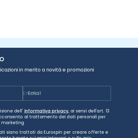
TO
cazioni in merito a novità e promozioni
Email
isione dell'
informativa privacy.
ai sensi dell'art. 13
cconsento al trattamento dei dati personali per
i marketing
ti siano trattati da Eurospin per creare offerte e
zate basate sui miei interessi e sulle mie