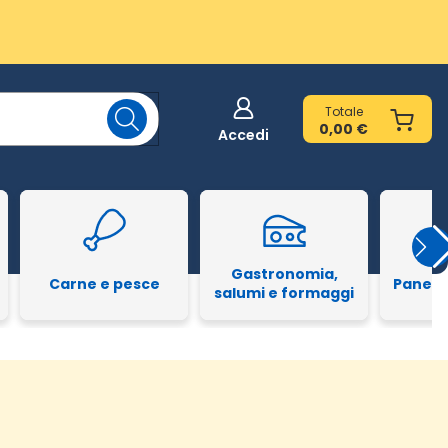
Totale
0,00 €
Accedi
Gastronomia,
Carne e pesce
Pane e
salumi e formaggi