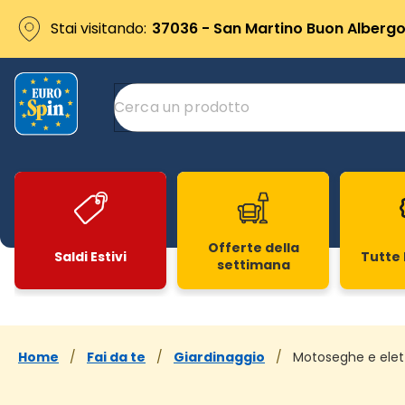
Stai visitando:
37036 - San Martino Buon Albergo 
Offerte della
Saldi Estivi
Tutte 
settimana
Slide 1 di 20
Home
/
Fai da te
/
Giardinaggio
/
Motoseghe e elet