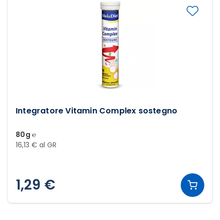
Integratore Vitamin Complex sostegno
80g ℮
16,13 € al GR
1,29 €