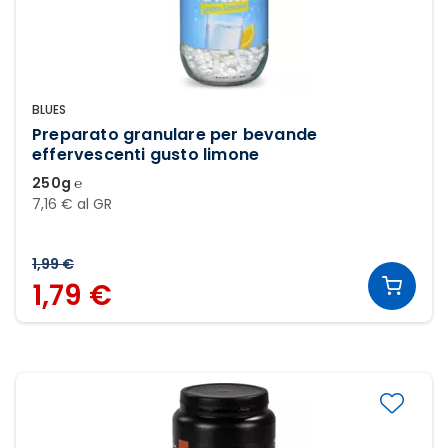
BLUES
Preparato granulare per bevande
effervescenti gusto limone
250g ℮
7,16 € al GR
1,99 €
1,79 €