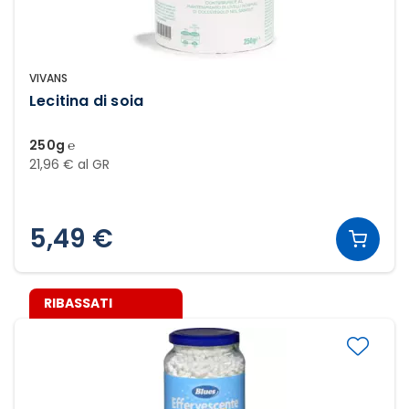
VIVANS
Lecitina di soia
250g ℮
21,96 € al GR
5,49 €
RIBASSATI