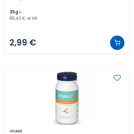
35g ℮
85,43 € al GR
2,99 €
VIVANS