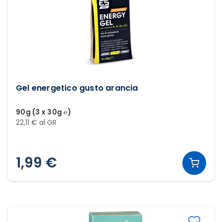
Gel energetico gusto arancia
90g (3 x 30g ℮)
22,11 € al GR
1,99 €