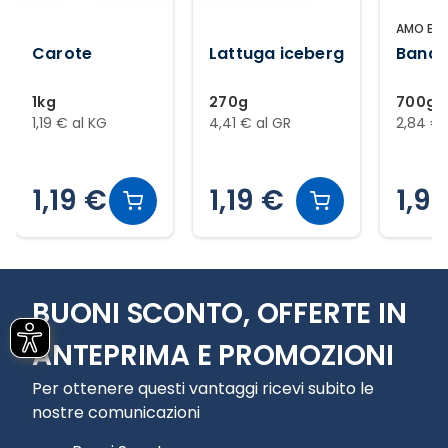
AMO ESS
Carote
Lattuga iceberg
Banan
1kg
270g
700g
1,19 € al KG
4,41 € al GR
2,84 € 
1,19 €
1,19 €
1,9
Slide 1 di 12
BUONI SCONTO, OFFERTE IN
ANTEPRIMA E PROMOZIONI
Per ottenere questi vantaggi ricevi subito le
nostre comunicazioni