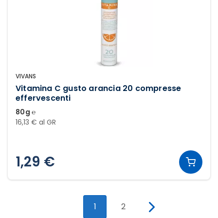
VIVANS
Vitamina C gusto arancia 20 compresse
effervescenti
80g ℮
16,13 € al GR
1,29 €
1
2