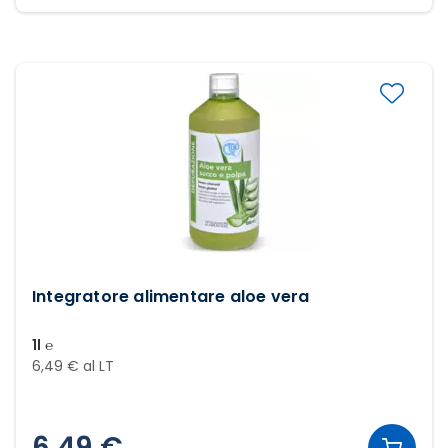
Integratore alimentare aloe vera
1l ℮
6,49 € al LT
6,49 €