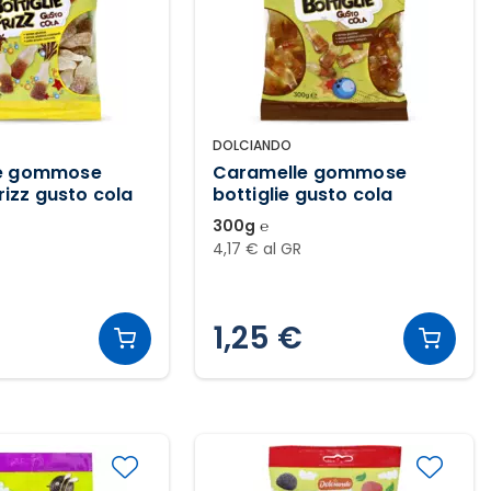
DOLCIANDO
e gommose
Caramelle gommose
frizz gusto cola
bottiglie gusto cola
300g ℮
4,17 € al GR
1,25 €