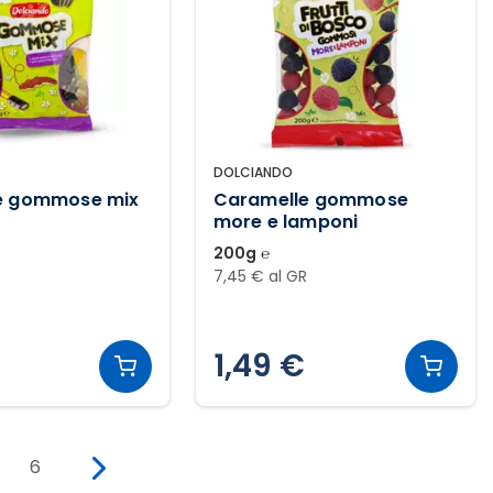
DOLCIANDO
e gommose mix
Caramelle gommose
more e lamponi
200g ℮
R
7,45 € al GR
1,49 €
6