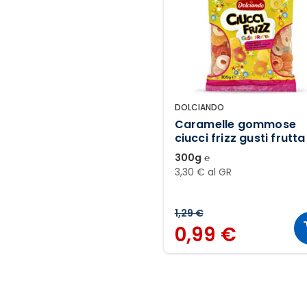
DOLCIANDO
Caramelle gommose
ciucci frizz gusti frutta
300g ℮
3,30 € al GR
1,29 €
0,99 €