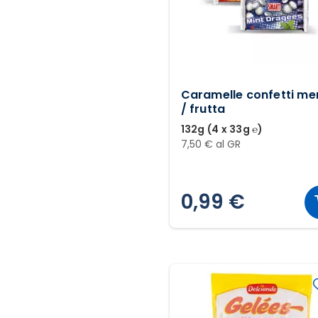
Caramelle confetti me
/ frutta
132g (4 x 33g ℮)
7,50 € al GR
0,99 €