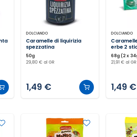
DOLCIANDO
DOLCIANDO
nta
Caramelle di liquirizia
Caramelle
spezzatina
erbe 2 sti
50g
68g (2 x 34
29,80 € al GR
21,91 € al GR
1,49 €
1,49 €