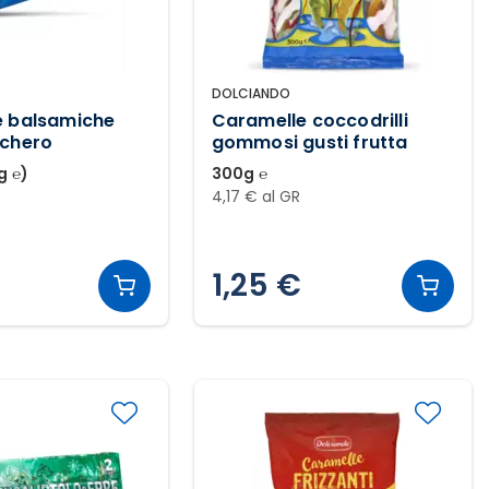
DOLCIANDO
e balsamiche
Caramelle coccodrilli
cchero
gommosi gusti frutta
g ℮)
300g ℮
4,17 € al GR
1,25 €