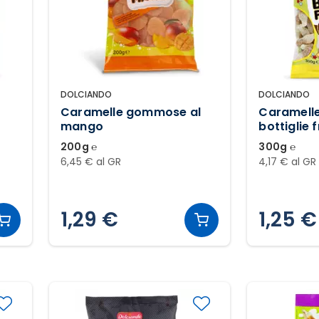
DOLCIANDO
DOLCIANDO
Caramelle gommose al
Caramell
mango
bottiglie 
200g ℮
300g ℮
6,45 € al GR
4,17 € al GR
1,29 €
1,25 €