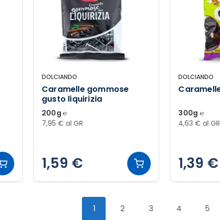
DOLCIANDO
DOLCIANDO
Caramelle gommose
Caramell
gusto liquirizia
200g ℮
300g ℮
7,95 € al GR
4,63 € al G
1,59 €
1,39 €
1
2
3
4
5