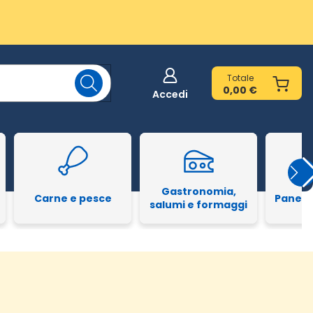
Totale
0,00 €
Accedi
Gastronomia,
Carne e pesce
Pane e
salumi e formaggi