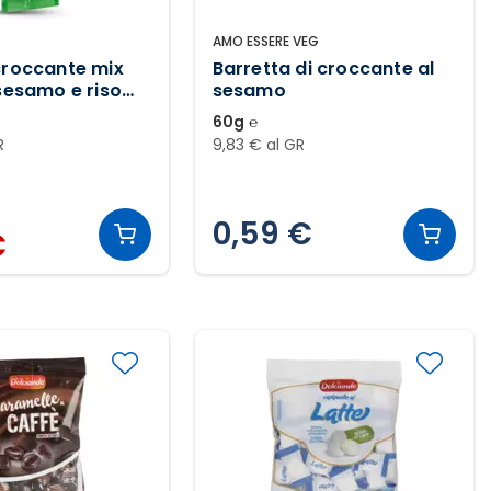
AMO ESSERE VEG
croccante mix
Barretta di croccante al
 sesamo e riso
sesamo
60g ℮
R
9,83 € al GR
0,59 €
€