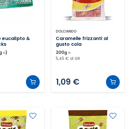
DOLCIANDO
 eucalipto &
Caramelle frizzanti al
cks
gusto cola
g ℮)
200g ℮
5,45 € al GR
1,09 €