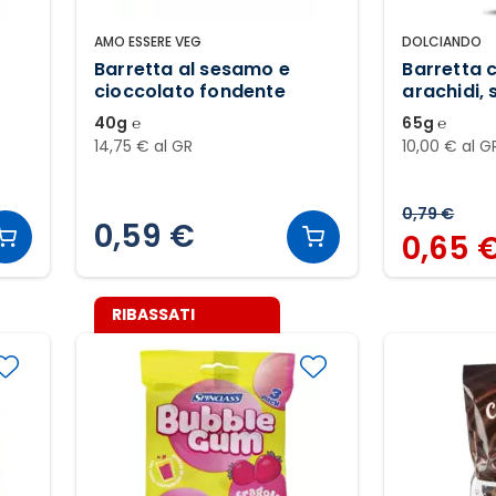
AMO ESSERE VEG
DOLCIANDO
Barretta al sesamo e
Barretta 
cioccolato fondente
arachidi,
soffiato
40g ℮
65g ℮
14,75 € al GR
10,00 € al G
0,79 €
0,59 €
0,65 
RIBASSATI