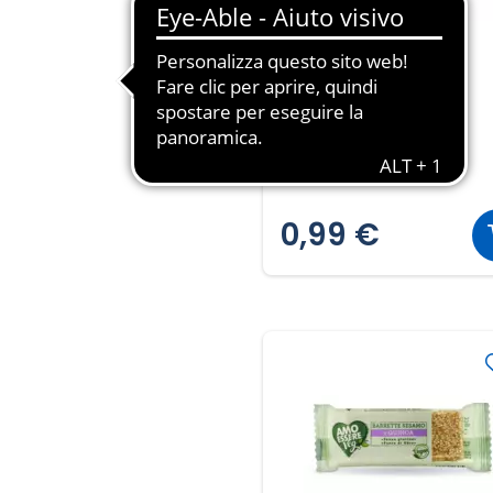
DOLCIANDO
Arachidi pralinate
150g ℮
6,60 € al GR
0,99 €