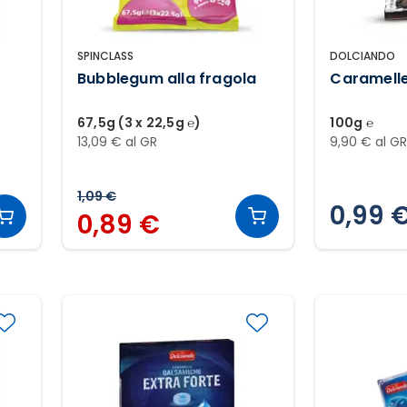
SPINCLASS
DOLCIANDO
Bubblegum alla fragola
Caramelle
67,5g (3 x 22,5g ℮)
100g ℮
13,09 € al GR
9,90 € al G
1,09 €
0,99 
0,89 €