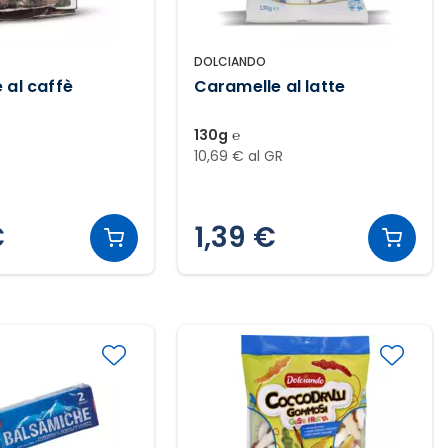
DOLCIANDO
 al caffè
Caramelle al latte
130g ℮
R
10,69 € al GR
€
1,39 €