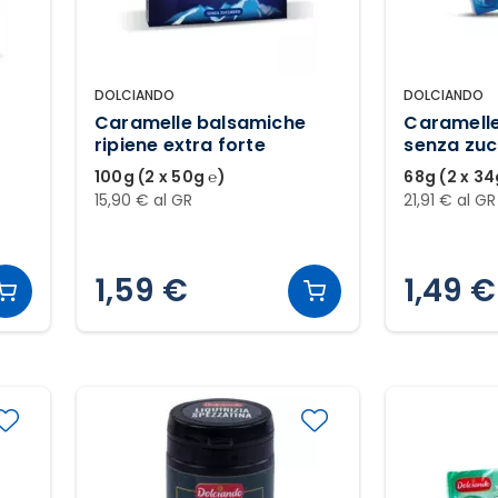
DOLCIANDO
DOLCIANDO
Caramelle balsamiche
Caramell
ripiene extra forte
senza zu
100g (2 x 50g ℮)
68g (2 x 34
15,90 € al GR
21,91 € al GR
1,59 €
1,49 €