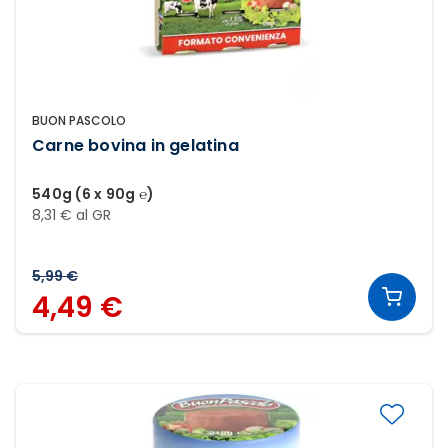
BUON PASCOLO
Carne bovina in gelatina
540g (6 x 90g ℮)
8,31 € al GR
5,99 €
4,49 €