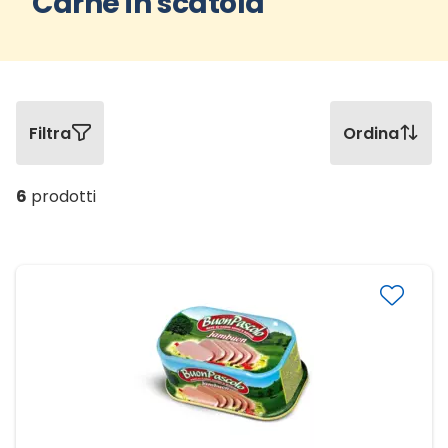
Carne in scatola
Filtra
Ordina
6
prodotti