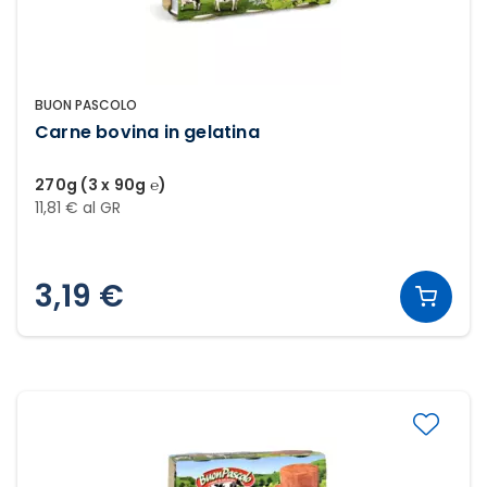
BUON PASCOLO
Carne bovina in gelatina
270g (3 x 90g ℮)
11,81 € al GR
3,19 €