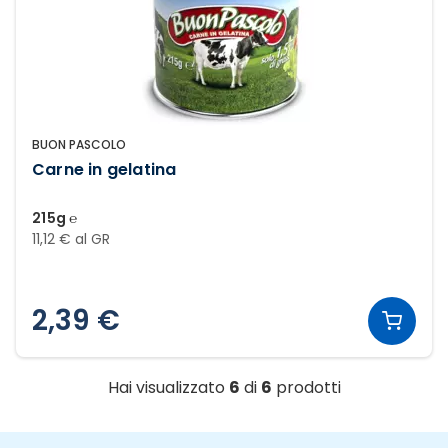
BUON PASCOLO
Carne in gelatina
215g ℮
11,12 € al GR
2,39 €
Hai visualizzato
6
di
6
prodotti