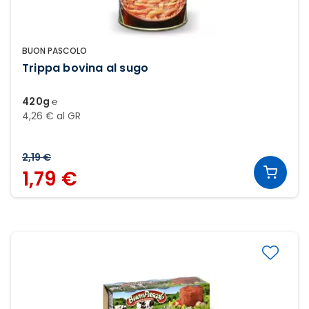
BUON PASCOLO
Trippa bovina al sugo
420g ℮
4,26 € al GR
2,19 €
1,79 €