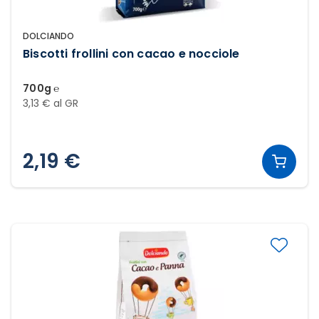
DOLCIANDO
Biscotti frollini con cacao e nocciole
700g ℮
3,13 € al GR
2,19 €