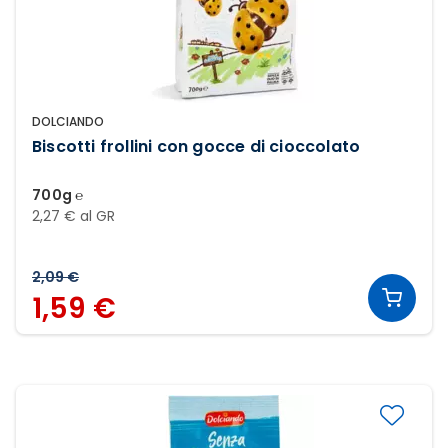
DOLCIANDO
Biscotti frollini con gocce di cioccolato
700g ℮
2,27 € al GR
2,09 €
1,59 €