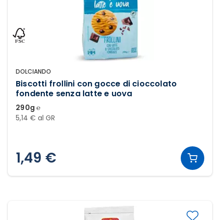
DOLCIANDO
Biscotti frollini con gocce di cioccolato
fondente senza latte e uova
290g ℮
5,14 € al GR
1,49 €