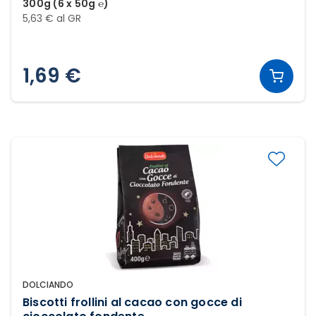
300g (6 x 50g ℮)
5,63 € al GR
1,69 €
DOLCIANDO
Biscotti frollini al cacao con gocce di