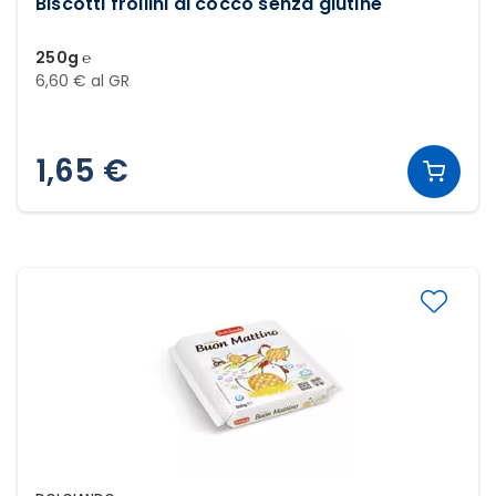
Biscotti frollini al cocco senza glutine
250g ℮
6,60 € al GR
1,65 €