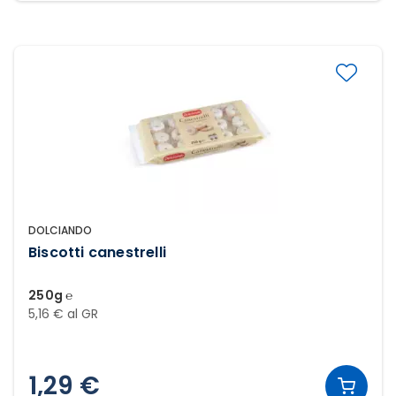
DOLCIANDO
Biscotti canestrelli
250g ℮
5,16 € al GR
1,29 €