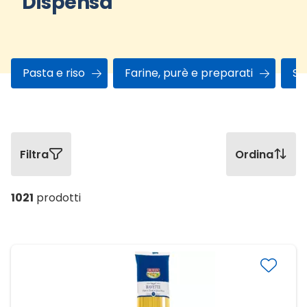
Dispensa
Pasta e riso
Farine, purè e preparati
Su
Filtra
Ordina
1021
prodotti