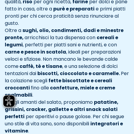
qualità,
riso
per ogni ricetta,
farine
per dolci e pane
fatto in casa, oltre a
purè e preparati
e primi piatti
pronti per chi cerca praticità senza rinunciare al
gusto.
Oltre a
sughi, olio, condimenti, dadi e minestre
pronte,
arricchisci la tua dispensa con
cereali e
legumi
, perfetti per piatti sani e nutrienti, e con
carne e pesce in scatola
, ideali per preparazioni
veloci e sfiziose. Non mancano le bevande calde
come
caffè, tè e tisane
, e una selezione di dolci
tentazioni dai
biscotti, cioccolato e caramelle.
Per
la colazione scegli
fette biscottate e cereali
croccanti
fino alle
confetture, miele e creme
spalmabili
.
Per gli amanti del salato, proponiamo
patatine,
grissini, cracker, gallette e altri snack salati
perfetti
per aperitivi o pause golose. Per chi segue
uno stile di vita sano, sono disponibili
integratori e
vitamine
.