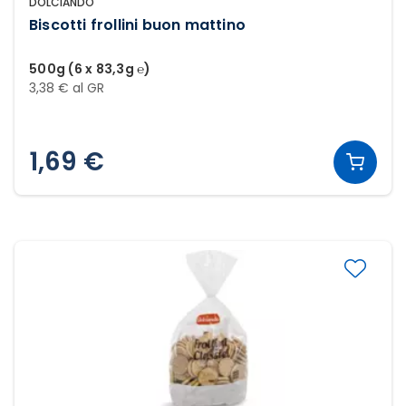
DOLCIANDO
Biscotti frollini buon mattino
500g (6 x 83,3g ℮)
3,38 € al GR
1,69 €