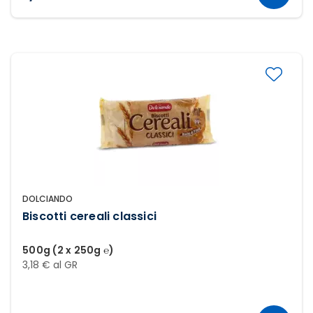
DOLCIANDO
Biscotti cereali classici
500g (2 x 250g ℮)
3,18 € al GR