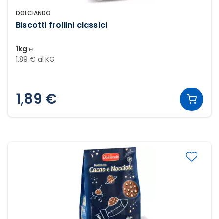
DOLCIANDO
Biscotti frollini classici
1kg ℮
1,89 € al KG
1,89 €