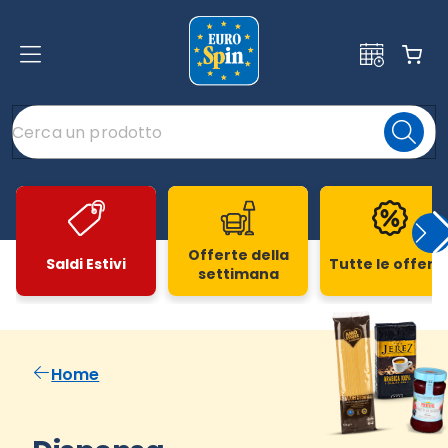
Offerte della
Saldi Estivi
Tutte le offert
settimana
Slide 1 di 20
Home