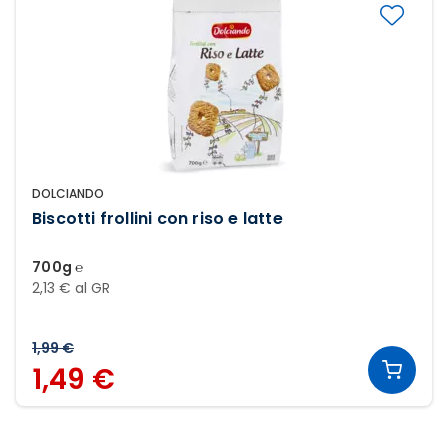
DOLCIANDO
Biscotti frollini con riso e latte
700g ℮
2,13 € al GR
1,99 €
1,49 €