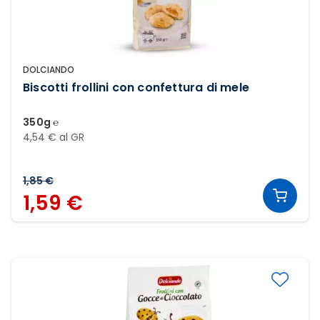
DOLCIANDO
Biscotti frollini con confettura di mele
350g ℮
4,54 € al GR
1,85 €
1,59 €