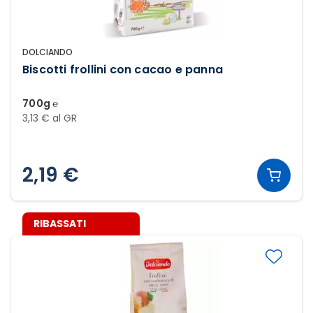
DOLCIANDO
Biscotti frollini con cacao e panna
700g ℮
3,13 € al GR
2,19 €
RIBASSATI