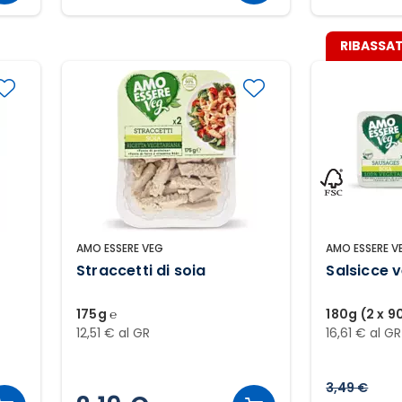
RIBASSAT
AMO ESSERE VEG
AMO ESSERE V
Straccetti di soia
Salsicce 
175g ℮
180g (2 x 9
12,51 € al GR
16,61 € al GR
3,49 €