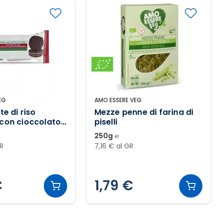
EG
AMO ESSERE VEG
te di riso
Mezze penne di farina di
 con cioccolato
piselli
250g ℮
GR
7,16 € al GR
€
1,79 €