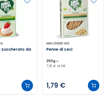
EG
AMO ESSERE VEG
 zuccherato da
Penne di ceci
250g ℮
7,16 € al GR
1,79 €