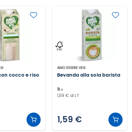
EG
AMO ESSERE VEG
on cocco e riso
Bevanda alla soia barista
1l ℮
1,59 € al LT
1,59 €