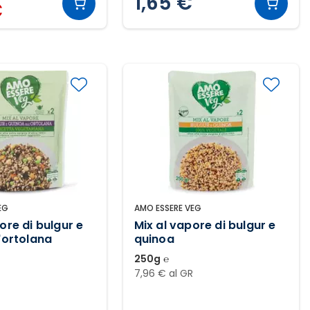
1,65 €
€
EG
AMO ESSERE VEG
ore di bulgur e
Mix al vapore di bulgur e
'ortolana
quinoa
250g ℮
7,96 € al GR