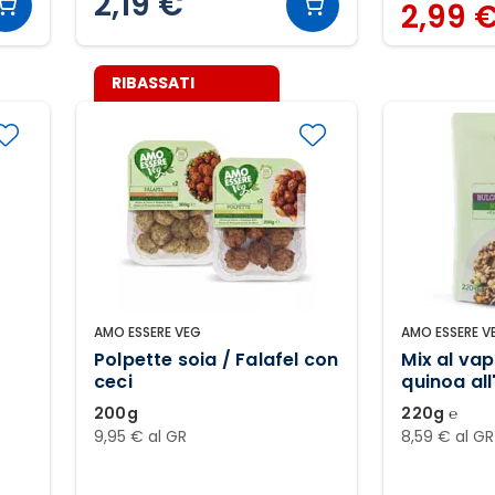
2,19 €
2,99 
RIBASSATI
AMO ESSERE VEG
AMO ESSERE V
Polpette soia / Falafel con
Mix al vap
ceci
quinoa all
200g
220g ℮
9,95 € al GR
8,59 € al GR