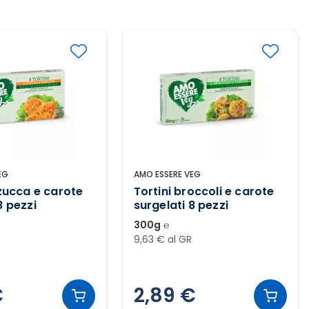
EG
AMO ESSERE VEG
 zucca e carote
Tortini broccoli e carote
8 pezzi
surgelati 8 pezzi
300g ℮
9,63 € al GR
€
2,89 €