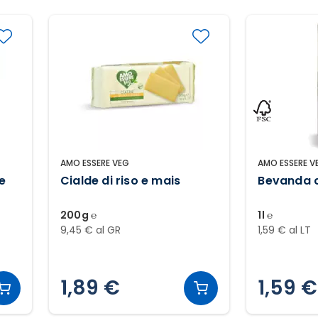
AMO ESSERE VEG
AMO ESSERE V
se
Cialde di riso e mais
Bevanda c
200g ℮
1l ℮
9,45 € al GR
1,59 € al LT
1,89 €
1,59 €