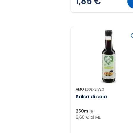
1,85 €
AMO ESSERE VEG
Salsa di soia
250ml ℮
6,60 € al ML