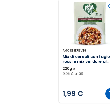
AMO ESSERE VEG
Mix di cereali con fagio
rossi e mix verdure al
vapore
220g ℮
9,05 € al GR
1,99 €