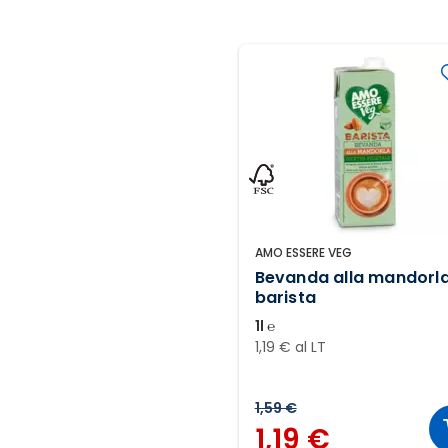
AMO ESSERE VEG
Bevanda alla mandorl
barista
1l ℮
1,19 € al LT
1,59 €
1,19 €