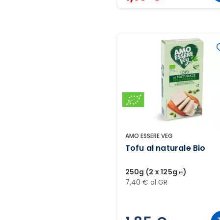
AMO ESSERE VEG
Tofu al naturale Bio
250g (2 x 125g ℮)
7,40 € al GR