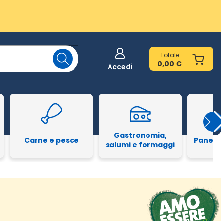
Totale
0,00 €
Accedi
Gastronomia,
Carne e pesce
Pane e
salumi e formaggi