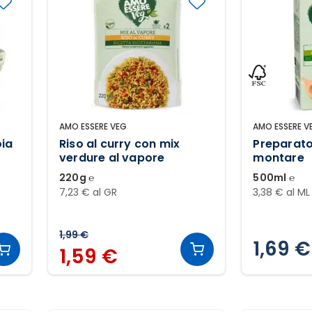
AMO ESSERE VEG
AMO ESSERE V
oia
Riso al curry con mix
Preparato
verdure al vapore
montare
220g ℮
500ml ℮
7,23 € al GR
3,38 € al ML
1,99 €
1,69 €
1,59 €