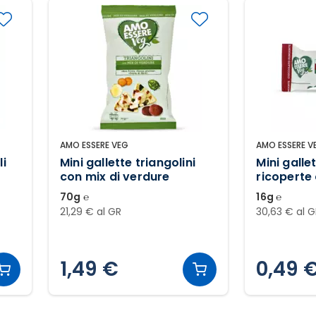
AMO ESSERE VEG
AMO ESSERE V
li
Mini gallette triangolini
Mini gallet
con mix di verdure
ricoperte
fondente
70g ℮
16g ℮
21,29 € al GR
30,63 € al 
1,49 €
0,49 