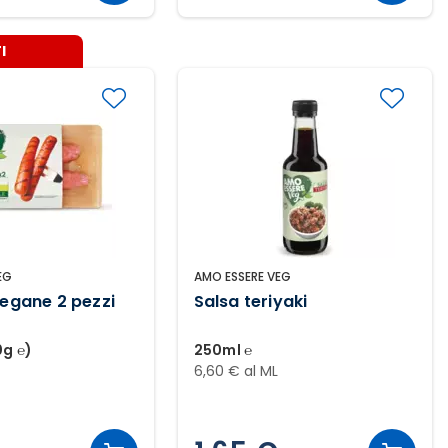
I
EG
AMO ESSERE VEG
vegane 2 pezzi
Salsa teriyaki
0g ℮)
250ml ℮
6,60 € al ML