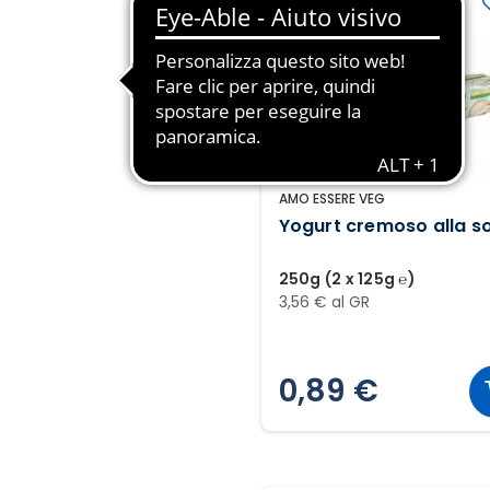
AMO ESSERE VEG
Yogurt cremoso alla s
250g (2 x 125g ℮)
3,56 € al GR
0,89 €