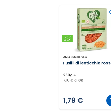
AMO ESSERE VEG
Fusilli di lenticchie ros
250g ℮
7,16 € al GR
1,79 €