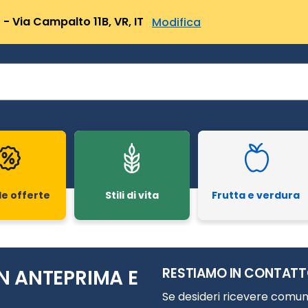
- Via Campalto 11B, VR, IT
Modifica
le offerte
Stili di vita
Frutta e verdura
RESTIAMO IN CONTAT
N ANTEPRIMA E
Se desideri ricevere comuni