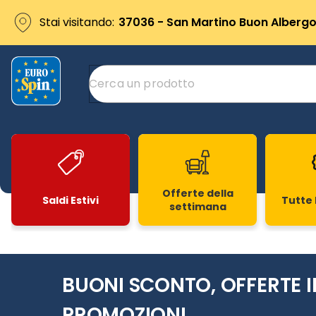
Stai visitando:
37036 - San Martino Buon Albergo 
Offerte della
Saldi Estivi
Tutte 
settimana
Slide 1 di 20
BUONI SCONTO, OFFERTE I
PROMOZIONI