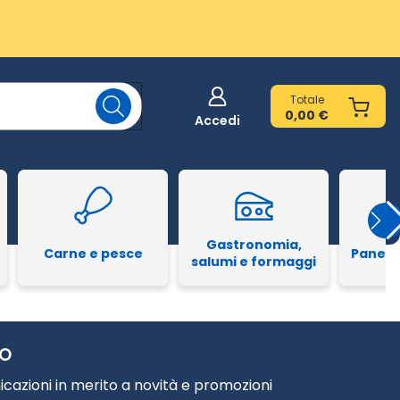
Totale
0,00 €
Accedi
Gastronomia,
Carne e pesce
Pane e
salumi e formaggi
TO
cazioni in merito a novità e promozioni