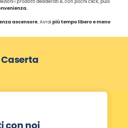
zioni i prodotti desiderati e, con pochi click, puoi
onvenienza.
 senza ascensore.
Avrai
più tempo libero e meno
i Caserta
i con noi