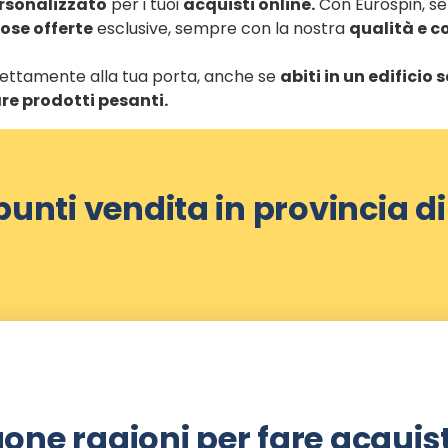
ersonalizzato
per i tuoi
acquisti online.
Con Eurospin, sele
se offerte
esclusive, sempre con la nostra
qualità e c
direttamente alla tua porta, anche se
abiti in un edificio
re prodotti pesanti.
 punti vendita in provincia d
one ragioni per fare acquist