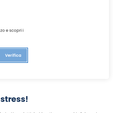
zo e scopri i
Verifica
stress!