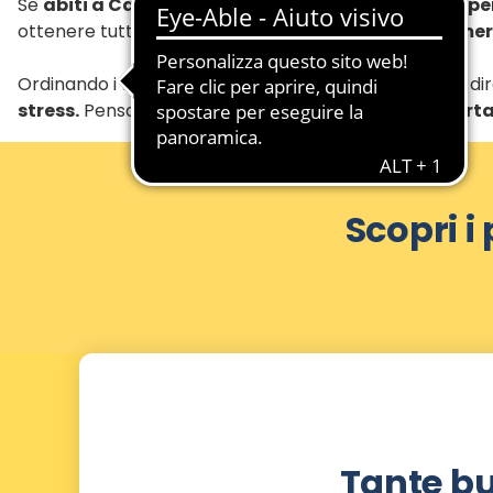
Se
abiti a Caserta
, puoi approfittare di un
servizio p
ottenere tutto ciò che ti serve e approfittare di
numero
Ordinando i tuoi
acquisti online
, riceverai i prodotti 
stress.
Pensa al vantaggio di
non dover più trasporta
Scopri i
Tante bu