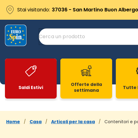
Stai visitando:
37036 - San Martino Buon Albergo 
Offerte della
Saldi Estivi
Tutte 
settimana
Slide 1 di 20
Home
/
Casa
/
Articoli per la casa
/
Contenitori e p