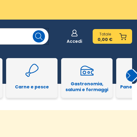
Totale
0,00 €
Accedi
Gastronomia,
Carne e pesce
Pane e
salumi e formaggi