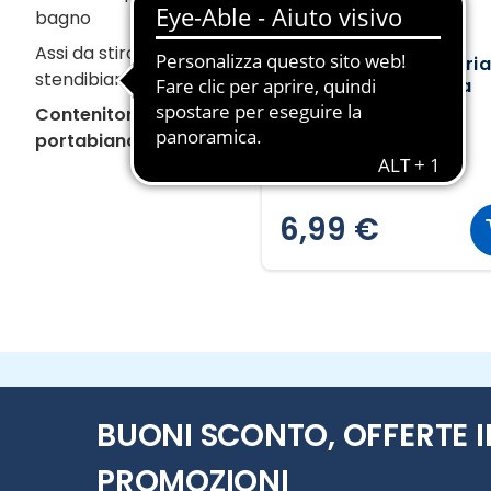
bagno
TECNO ACQUA
Assi da stiro e
Cesta portabiancheria
stendibiancheria
pieghevole - Azzurra
Contenitori e
portabiancheria
6,99 €
BUONI SCONTO, OFFERTE I
PROMOZIONI