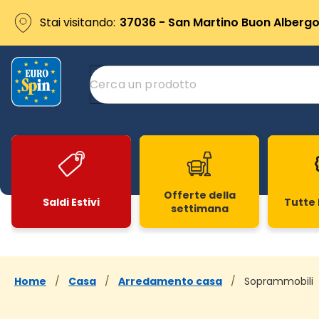
Stai visitando:
37036 - San Martino Buon Albergo 
Offerte della
Saldi Estivi
Tutte 
settimana
Slide 1 di 20
Home
/
Casa
/
Arredamento casa
/
Soprammobili