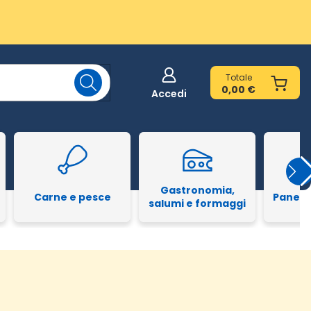
Totale
0,00 €
Accedi
Gastronomia,
Carne e pesce
Pane e
salumi e formaggi