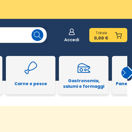
Totale
0,00 €
Accedi
Gastronomia,
Carne e pesce
Pane e
salumi e formaggi