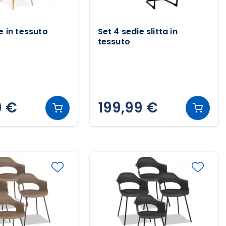
e in tessuto
Set 4 sedie slitta in
tessuto
9 €
199,99 €