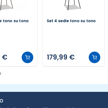
ie tono su tono
Set 4 sedie tono su tono
9 €
179,99 €
i
TO