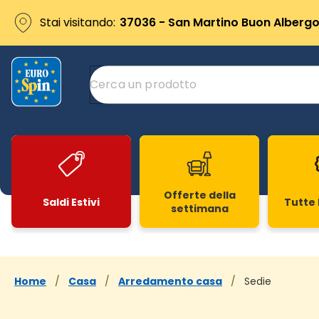
Stai visitando:
37036 - San Martino Buon Albergo 
Offerte della
Saldi Estivi
Tutte 
settimana
Slide 1 di 20
Home
/
Casa
/
Arredamento casa
/
Sedie