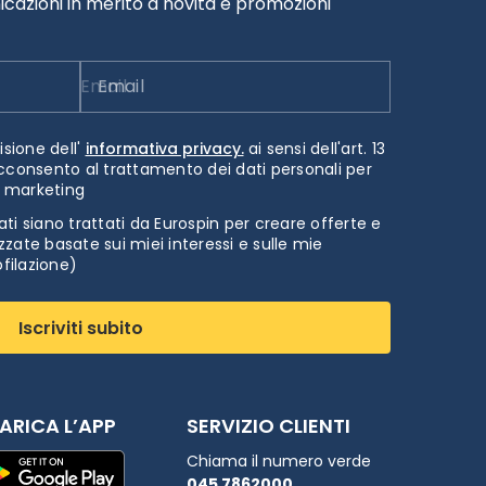
cazioni in merito a novità e promozioni
Email
isione dell'
informativa privacy.
ai sensi dell'art. 13
cconsento al trattamento dei dati personali per
i marketing
ti siano trattati da Eurospin per creare offerte e
zate basate sui miei interessi e sulle mie
ofilazione)
Iscriviti subito
ARICA L’APP
SERVIZIO CLIENTI
Chiama il numero verde
045 7862000