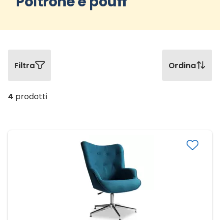
Poltrone e pouff
Filtra
Ordina
4
prodotti