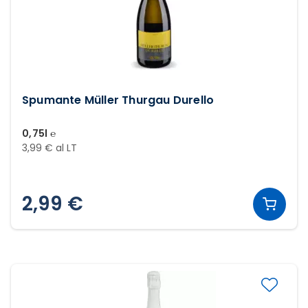
Spumante Müller Thurgau Durello
0,75l ℮
3,99 € al LT
2,99 €