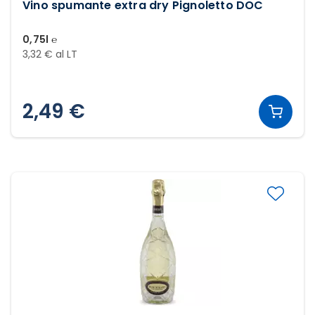
Vino spumante extra dry Pignoletto DOC
0,75l ℮
3,32 € al LT
2,49 €