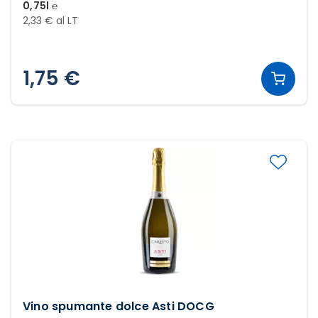
0,75l ℮
2,33 € al LT
1,75 €
Vino spumante dolce Asti DOCG