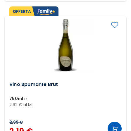
Vino Spumante Brut
750ml ℮
2,92 € al ML
2,99 €