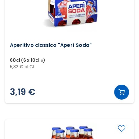
Aperitivo classico "Aperì Soda"
60cl (6 x 10cl ℮)
5,32 € al CL
3,19 €