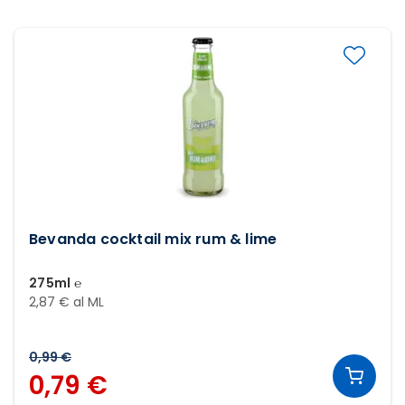
Bevanda cocktail mix rum & lime
275ml ℮
2,87 € al ML
0,99 €
0,79 €