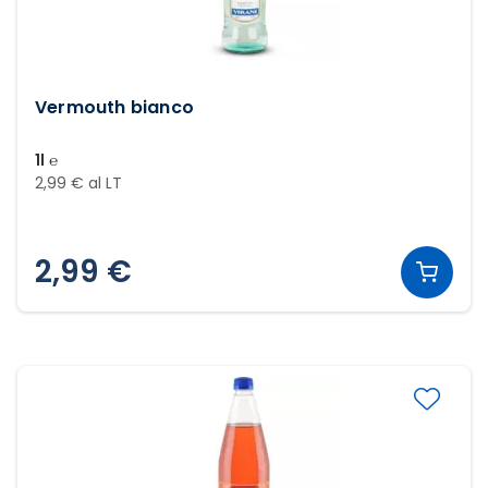
Vermouth bianco
1l ℮
2,99 € al LT
2,99 €