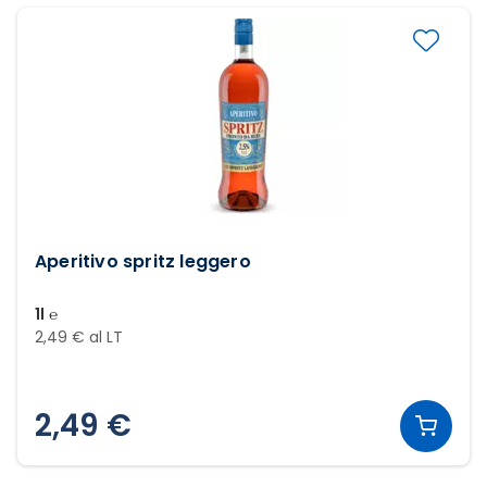
Aperitivo spritz leggero
1l ℮
2,49 € al LT
2,49 €