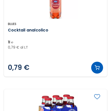
BLUES
Cocktail analcolico
1l ℮
0,79 € al LT
0,79 €