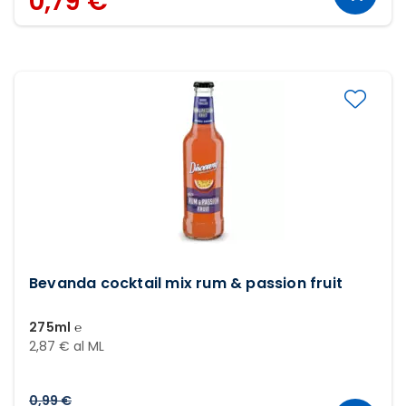
0,79 €
Bevanda cocktail mix rum & passion fruit
275ml ℮
2,87 € al ML
0,99 €