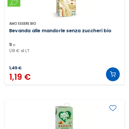
AMO ESSERE BIO
Bevanda alle mandorle senza zuccheri bio
1l ℮
1,19 € al LT
1,49 €
1,19 €