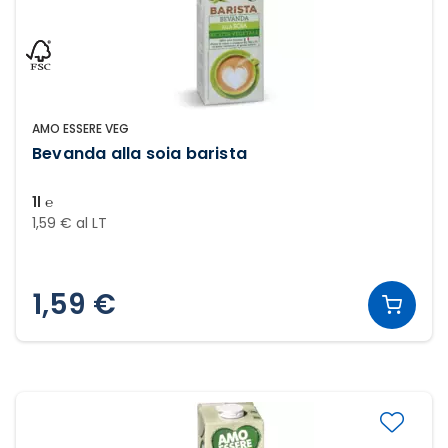
AMO ESSERE VEG
Bevanda alla soia barista
1l ℮
1,59 € al LT
1,59 €