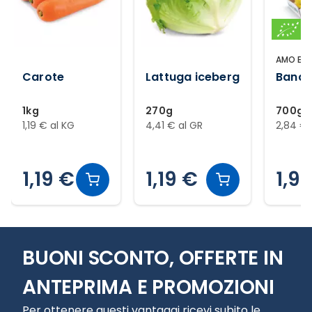
AMO ESS
Carote
Lattuga iceberg
Banan
1kg
270g
700g
1,19 € al KG
4,41 € al GR
2,84 € 
1,19 €
1,19 €
1,9
Slide 1 di 12
BUONI SCONTO, OFFERTE IN
ANTEPRIMA E PROMOZIONI
Per ottenere questi vantaggi ricevi subito le