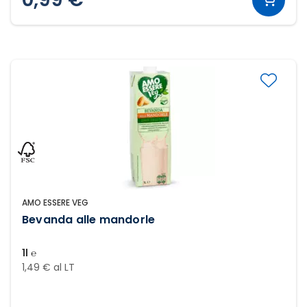
AMO ESSERE VEG
Bevanda alle mandorle
1l ℮
1,49 € al LT