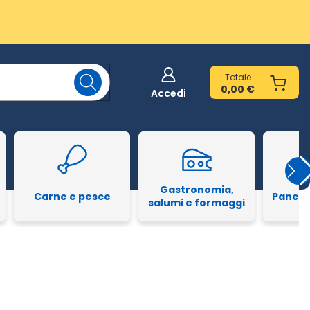
Totale
0,00 €
Accedi
Gastronomia,
Carne e pesce
Pane e
salumi e formaggi