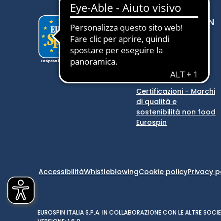
SCOPRI EUROSPIN
Eurospin
Eurospin Viaggi
Store locator
Comunicazioni
Certificazioni - Marchi
di qualità e
sostenibilità non food
Eurospin
Accessibilità
Whistleblowing
Cookie policy
Privacy p
EUROSPIN ITALIA S.P.A. IN COLLABORAZIONE CON LE ALTRE SO