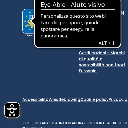
SCOPRI EUROSPIN
Eurospin
Eurospin Viaggi
Store locator
Comunicazioni
Certificazioni - Marchi
di qualità e
sostenibilità non food
Eurospin
Accessibilità
Whistleblowing
Cookie policy
Privacy p
EUROSPIN ITALIA S.P.A. IN COLLABORAZIONE CON LE ALTRE SO