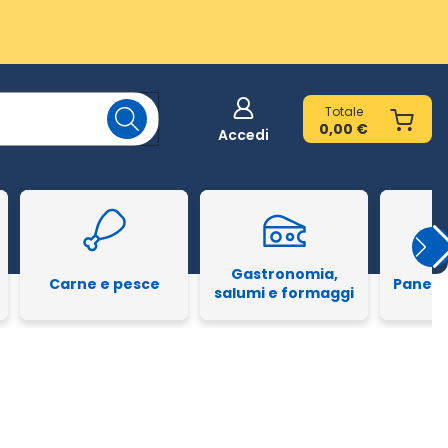
Totale
0,00 €
Accedi
Gastronomia,
Carne e pesce
Pane e
salumi e formaggi