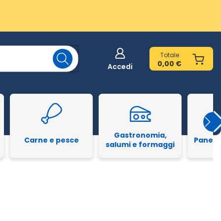
Totale
0,00 €
Accedi
Gastronomia,
Carne e pesce
Pane e
salumi e formaggi