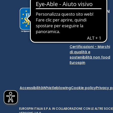
SCOPRI EUROSPIN
Eurospin
Eurospin Viaggi
Store locator
Comunicazioni
Certificazioni - Marchi
di qualità e
sostenibilità non food
Eurospin
Accessibilità
Whistleblowing
Cookie policy
Privacy p
EUROSPIN ITALIA S.P.A. IN COLLABORAZIONE CON LE ALTRE SO